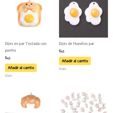
Dijes en par Tostada con
Dijes de Huevitos par
perrito
$
45
$
45
Añadir al carrito
Añadir al carrito
Dijes
Dijes
Este
Este
producto
product
tiene
tiene
múltiples
múltiple