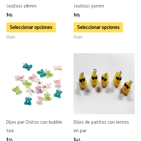
pueden
pueden
(ositos) 28mm
(ositos) 30mm
elegir
elegir
$
65
$
65
en
en
la
la
Seleccionar opciones
Seleccionar opciones
página
página
Dijes
Dijes
de
de
producto
product
Este
producto
tiene
múltiples
variantes.
Las
opciones
se
Dijes par Ositos con bubble
Dijes de patitos con lentes
pueden
tea
en par
elegir
$
35
$
45