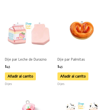
producto
Dije par Leche de Durazno
Dije par Palmitas
$
45
$
45
Añadir al carrito
Añadir al carrito
Dijes
Dijes
Este
product