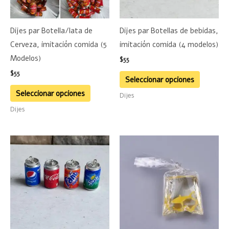
opciones
opciones
se
se
Dijes par Botella/lata de
Dijes par Botellas de bebidas,
pueden
pueden
Cerveza, imitación comida (5
imitación comida (4 modelos)
elegir
elegir
Modelos)
$
55
en
en
$
55
la
la
Seleccionar opciones
página
página
Seleccionar opciones
Dijes
de
de
Dijes
producto
product
Este
producto
tiene
múltiples
variantes.
Las
opciones