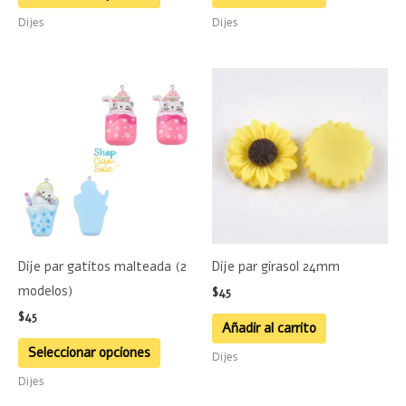
página
Dijes
Dijes
de
producto
Este
producto
tiene
múltiples
variantes.
Las
opciones
se
Dije par gatitos malteada (2
Dije par girasol 24mm
pueden
modelos)
$
45
elegir
$
45
en
Añadir al carrito
la
Seleccionar opciones
Dijes
página
Dijes
de