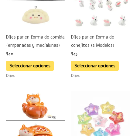
variantes.
variante
Las
Las
opciones
opciones
se
se
Dijes par en forma de comida
Dijes par en forma de
pueden
pueden
(empanadas y medialunas)
conejitos (2 Modelos)
elegir
elegir
$
40
$
45
en
en
la
la
Seleccionar opciones
Seleccionar opciones
página
página
Dijes
Dijes
de
de
producto
product
Este
Este
producto
product
tiene
tiene
múltiples
múltiple
variantes.
variante
Las
Las