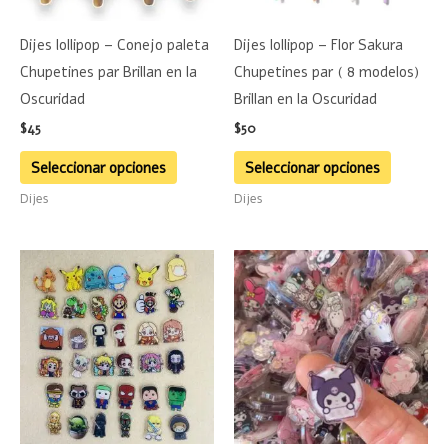
opciones
opciones
se
se
Dijes lollipop – Conejo paleta
Dijes lollipop – Flor Sakura
pueden
pueden
Chupetines par Brillan en la
Chupetines par ( 8 modelos)
elegir
elegir
Oscuridad
Brillan en la Oscuridad
en
en
$
45
$
50
la
la
página
página
Seleccionar opciones
Seleccionar opciones
de
de
Dijes
Dijes
producto
product
Este
Este
producto
product
tiene
tiene
múltiples
múltiple
variantes.
variante
Las
Las
opciones
opciones