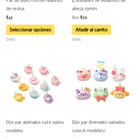
Par de dijes motivo Marinos
4 unidades de Abalorios de
pueden
de resina
abeja 23mm
elegir
$
45
$
50
$
30
en
la
Seleccionar opciones
Añadir al carrito
página
Dijes
Dijes
de
producto
Este
Este
producto
product
tiene
tiene
múltiples
múltiple
variantes.
variante
Las
Las
opciones
opciones
se
se
Dije par animales cute varios
Dije par Animales variados
pueden
pueden
modelos
cute(6 modelos)
elegir
elegir