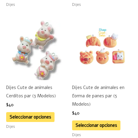
página
página
Dijes
Dijes
de
de
producto
product
Este
Este
producto
product
tiene
tiene
múltiples
múltiple
variantes.
variante
Las
Las
opciones
opciones
se
se
Dijes Cute de animales
Dijes Cute de animales en
pueden
pueden
Cerditos par (3 Modelos)
forma de panes par (5
elegir
elegir
Modelos)
$
40
en
en
$
40
la
la
Seleccionar opciones
página
página
Seleccionar opciones
Dijes
de
de
Dijes