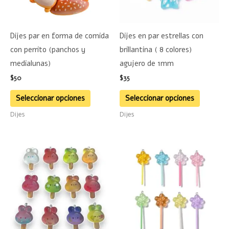
opciones
opciones
se
se
Dijes par en forma de comida
Dijes en par estrellas con
pueden
pueden
con perrito (panchos y
brillantina ( 8 colores)
elegir
elegir
medialunas)
agujero de 1mm
en
en
$
50
$
35
la
la
página
página
Seleccionar opciones
Seleccionar opciones
de
de
Dijes
Dijes
producto
product
Este
Este
producto
product
tiene
tiene
múltiples
múltiple
variantes.
variante
Las
Las