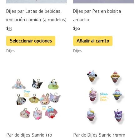
se
Dijes par Latas de bebidas,
Dijes par Pez en bolsita
pueden
imitación comida (4 modelos)
amarillo
elegir
$
55
$
50
en
la
Seleccionar opciones
Añadir al carrito
página
Dijes
Dijes
de
producto
Este
Este
producto
product
tiene
tiene
múltiples
múltiple
variantes.
variante
Las
Las
opciones
opciones
se
se
Par de dijes Sanrio (10
Par de Dijes Sanrio 19mm
pueden
pueden