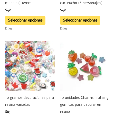
modelos) 12mm
cucurucho (6 personajes)
elegir
elegir
$
40
$
40
en
en
la
la
Seleccionar opciones
Seleccionar opciones
página
página
Dijes
Dijes
de
de
producto
product
10 gramos decoraciones para
10 unidades Charms Frutas y
resina variadas
gomitas para decorar en
resina
$
85