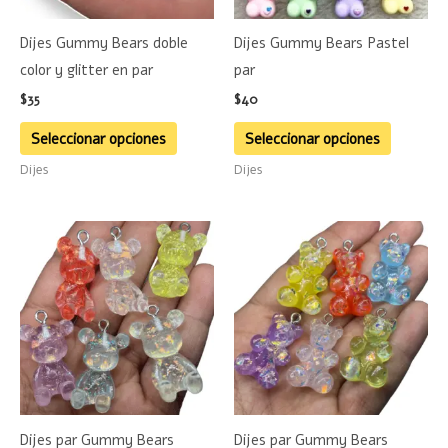
se
se
Dijes Gummy Bears doble
Dijes Gummy Bears Pastel
pueden
pueden
color y glitter en par
par
elegir
elegir
$
35
$
40
en
en
la
la
Seleccionar opciones
Seleccionar opciones
página
página
Dijes
Dijes
de
de
producto
product
Este
Este
producto
product
tiene
tiene
múltiples
múltiple
variantes.
variante
Las
Las
opciones
opciones
se
se
Dijes par Gummy Bears
Dijes par Gummy Bears