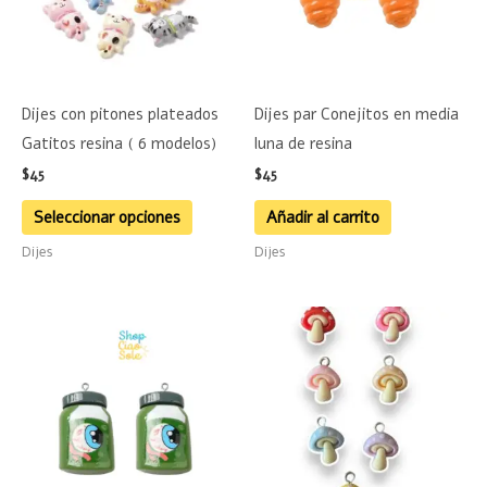
variantes.
Las
opciones
se
Dijes con pitones plateados
Dijes par Conejitos en media
pueden
Gatitos resina ( 6 modelos)
luna de resina
elegir
$
45
$
45
en
la
Seleccionar opciones
Añadir al carrito
página
Dijes
Dijes
de
producto
Este
product
tiene
múltiple
variante
Las