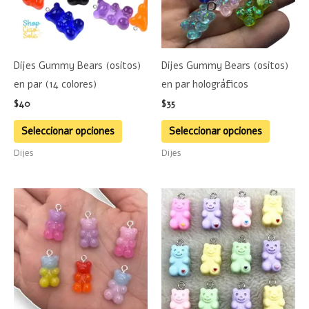
Las
Las
opciones
opciones
se
se
Dijes Gummy Bears (ositos)
Dijes Gummy Bears (ositos)
pueden
pueden
en par (14 colores)
en par holográficos
elegir
elegir
$
40
$
35
en
en
la
la
Seleccionar opciones
Seleccionar opciones
página
página
Dijes
Dijes
de
de
producto
product
Este
Este
producto
product
tiene
tiene
múltiples
múltiple
variantes.
variante
Las
Las
opciones
opciones