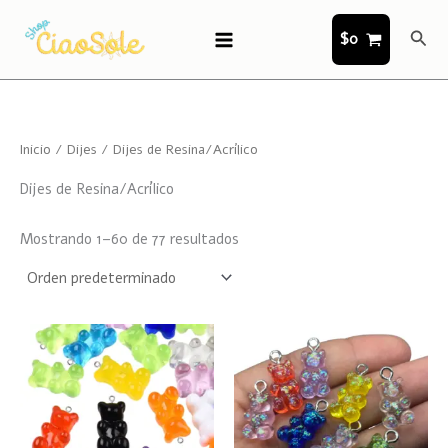
Ir
Busc
al
$
0
contenido
Inicio
/
Dijes
/ Dijes de Resina/Acrílico
Dijes de Resina/Acrílico
Mostrando 1–60 de 77 resultados
Este
Este
producto
product
tiene
tiene
múltiples
múltiple
variantes.
variante