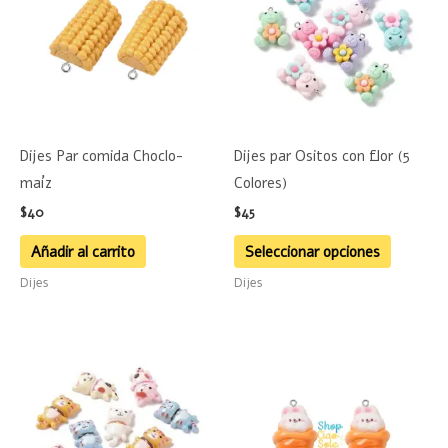
tiene
múltiple
variante
Las
opciones
se
Dijes Par comida Choclo-
Dijes par Ositos con flor (5
pueden
maíz
Colores)
elegir
$
40
$
45
en
la
Añadir al carrito
Seleccionar opciones
página
Dijes
Dijes
de
product
Este
producto
tiene
múltiples