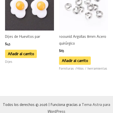
Dijes de Huevitos par
100unid Argollas 8mm Acero
quirúrgico
$
45
$
65
Añadir al carrito
Añadir al carrito
Dijes
Fornituras /Hilos / herramientas
Todos los derechos © 2026 | Funciona gracias a
Tema Astra para
WordPress