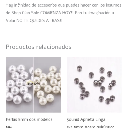
Hay infinidad de accesorios que puedes hacer con los insumos
de Shop Ciao Sole COMIENZA HOY!! Pon tu imaginación a
Volar NO TE QUEDES ATRAS!!
Productos relacionados
Este
producto
tiene
múltiples
variantes.
Las
opciones
se
Perlas 8mm dos modelos
50unid Aprieta Linga
pueden
2×1.5mm Acero quirúrgico
$
60