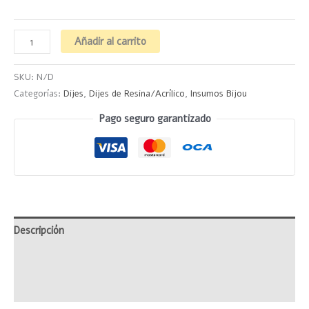
Añadir al carrito
SKU:
N/D
Categorías:
Dijes
,
Dijes de Resina/Acrílico
,
Insumos Bijou
Pago seguro garantizado
Descripción
Información adicional
Valoraciones (0)