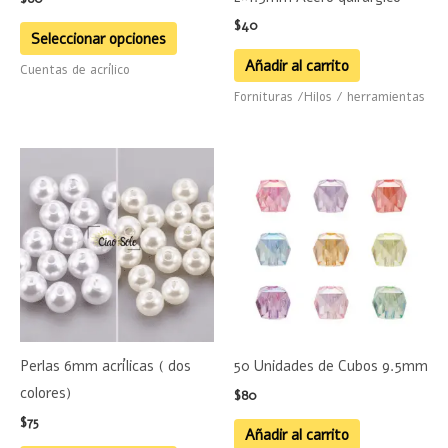
elegir
$
40
en
Seleccionar opciones
la
Añadir al carrito
Cuentas de acrílico
página
Fornituras /Hilos / herramientas
de
producto
Este
producto
tiene
múltiples
variantes.
Las
opciones
se
Perlas 6mm acrílicas ( dos
50 Unidades de Cubos 9.5mm
pueden
colores)
$
80
elegir
$
75
en
Añadir al carrito