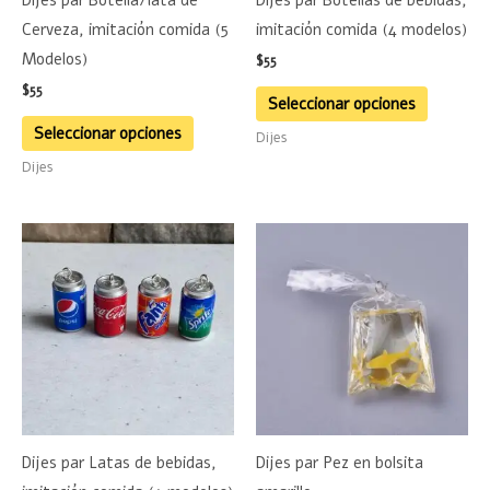
pueden
pueden
Cerveza, imitación comida (5
imitación comida (4 modelos)
elegir
elegir
Modelos)
$
55
en
en
$
55
la
la
Seleccionar opciones
página
página
Seleccionar opciones
Dijes
de
de
Dijes
producto
product
Este
producto
tiene
múltiples
variantes.
Las
opciones
se
Dijes par Latas de bebidas,
Dijes par Pez en bolsita
pueden