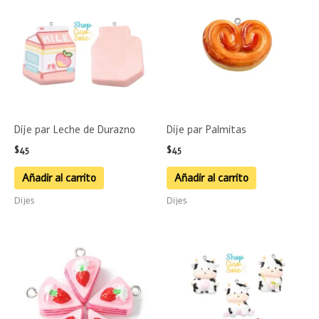
Dije par Leche de Durazno
Dije par Palmitas
$
45
$
45
Añadir al carrito
Añadir al carrito
Dijes
Dijes
Este
product
tiene
múltiple