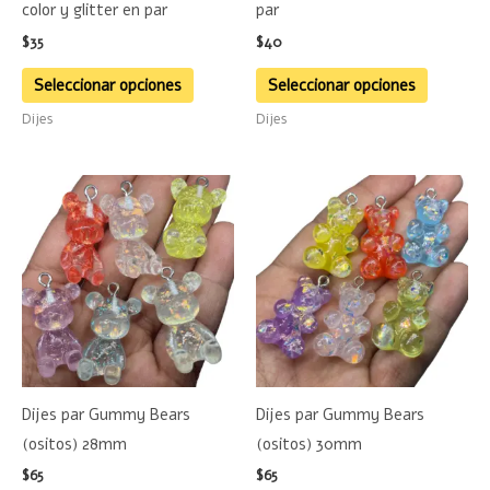
color y glitter en par
par
elegir
elegir
$
35
$
40
en
en
la
la
Seleccionar opciones
Seleccionar opciones
página
página
Dijes
Dijes
de
de
producto
product
Este
Este
producto
product
tiene
tiene
múltiples
múltiple
variantes.
variante
Las
Las
opciones
opciones
se
se
Dijes par Gummy Bears
Dijes par Gummy Bears
pueden
pueden
(ositos) 28mm
(ositos) 30mm
elegir
elegir
$
65
$
65
en
en