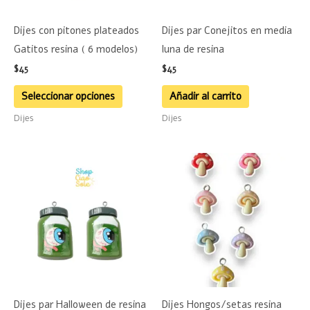
se
Dijes con pitones plateados
Dijes par Conejitos en media
pueden
Gatitos resina ( 6 modelos)
luna de resina
elegir
$
45
$
45
en
la
Seleccionar opciones
Añadir al carrito
página
Dijes
Dijes
de
producto
Este
product
tiene
múltiple
variante
Las
opciones
se
Dijes par Halloween de resina
Dijes Hongos/setas resina