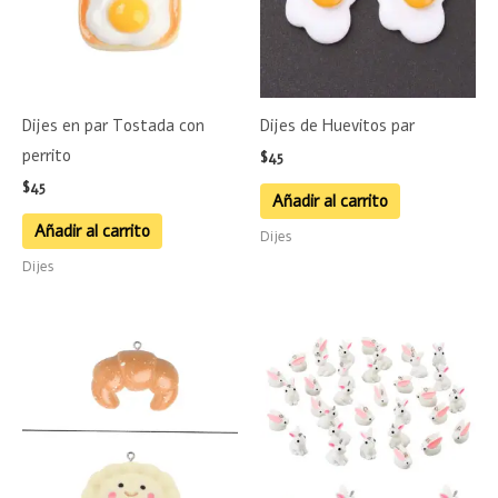
Dijes en par Tostada con
Dijes de Huevitos par
perrito
$
45
$
45
Añadir al carrito
Añadir al carrito
Dijes
Dijes
Este
Este
producto
product
tiene
tiene
múltiples
múltiple
variantes.
variante
Las
Las