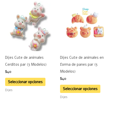
Este
Este
producto
product
tiene
tiene
múltiples
múltiple
variantes.
variante
Las
Las
opciones
opciones
se
se
Dijes Cute de animales
Dijes Cute de animales en
pueden
pueden
Cerditos par (3 Modelos)
forma de panes par (5
elegir
elegir
Modelos)
$
40
en
en
$
40
la
la
Seleccionar opciones
página
página
Seleccionar opciones
Dijes
de
de
Dijes
producto
product
Este
Este