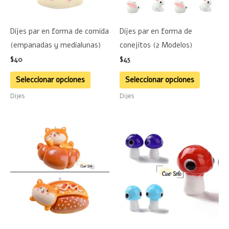
opciones
opciones
se
se
Dijes par en forma de comida
Dijes par en forma de
pueden
pueden
(empanadas y medialunas)
conejitos (2 Modelos)
elegir
elegir
$
40
$
45
en
en
la
la
Seleccionar opciones
Seleccionar opciones
página
página
Dijes
Dijes
de
de
producto
product
Este
Este
producto
product
tiene
tiene
múltiples
múltiple
variantes.
variante
Las
Las
opciones
opciones
se
se