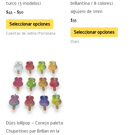
turco (3 modelos)
brillantina ( 8 colores)
elegir
elegir
agujero de 1mm
$
45
-
$
50
en
en
$
35
la
la
Seleccionar opciones
página
página
Seleccionar opciones
Cuentas de vidrio/Porcelana
de
de
Dijes
producto
product
Este
producto
tiene
múltiples
variantes.
Las
opciones
se
Dijes lollipop – Conejo paleta
pueden
Chupetines par Brillan en la
elegir