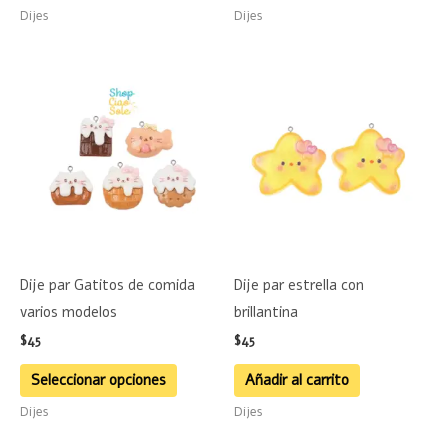
página
página
Dijes
Dijes
de
de
producto
product
Este
producto
tiene
múltiples
variantes.
Las
opciones
se
Dije par Gatitos de comida
Dije par estrella con
pueden
varios modelos
brillantina
elegir
$
45
$
45
en
la
Seleccionar opciones
Añadir al carrito
página
Dijes
Dijes
de