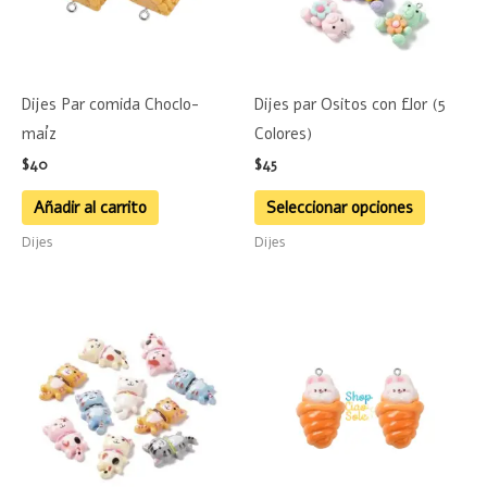
Las
opciones
se
Dijes Par comida Choclo-
Dijes par Ositos con flor (5
pueden
maíz
Colores)
elegir
$
40
$
45
en
la
Añadir al carrito
Seleccionar opciones
página
Dijes
Dijes
de
product
Este
producto
tiene
múltiples
variantes.
Las
opciones