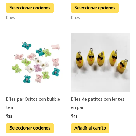
la
la
Seleccionar opciones
Seleccionar opciones
página
página
Dijes
Dijes
de
de
producto
product
Este
producto
tiene
múltiples
variantes.
Las
opciones
se
Dijes par Ositos con bubble
Dijes de patitos con lentes
pueden
tea
en par
elegir
$
35
$
45
en
la
Seleccionar opciones
Añadir al carrito
página