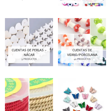
CUENTAS DE PERLAS -
CUENTAS DE
NÁCAR
VIDRIO/PORCELANA
9 PRODUCTOS
40 PRODUCTOS
Este
product
tiene
múltiple
variante