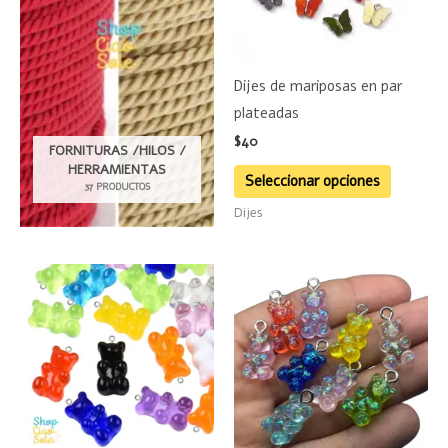
Las
opciones
se
Dijes de mariposas en par
pueden
plateadas
elegir
$
40
en
FORNITURAS /HILOS /
HERRAMIENTAS
la
Seleccionar opciones
37 PRODUCTOS
página
Dijes
de
product
Este
Este
producto
product
tiene
tiene
múltiples
múltiple
variantes.
variante
Las
Las
opciones
opciones