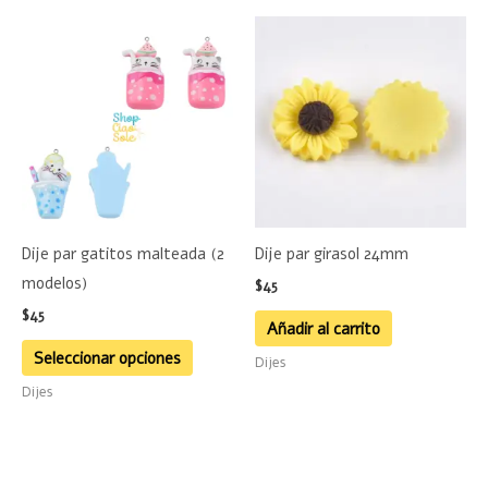
producto
Este
producto
tiene
múltiples
variantes.
Las
opciones
se
Dije par gatitos malteada (2
Dije par girasol 24mm
pueden
modelos)
$
45
elegir
$
45
en
Añadir al carrito
la
Seleccionar opciones
Dijes
página
Dijes
de
producto