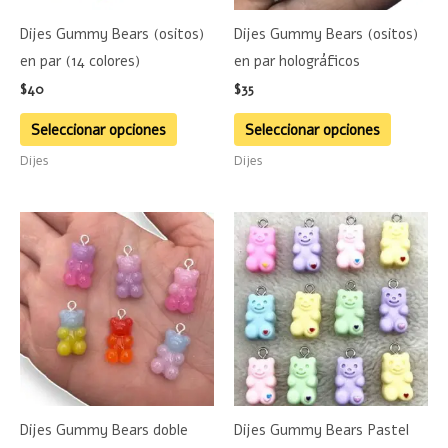
se
se
Dijes Gummy Bears (ositos)
Dijes Gummy Bears (ositos)
pueden
pueden
en par (14 colores)
en par holográficos
elegir
elegir
$
40
$
35
en
en
la
la
Seleccionar opciones
Seleccionar opciones
página
página
Dijes
Dijes
de
de
producto
product
Este
Este
producto
product
tiene
tiene
múltiples
múltiple
variantes.
variante
Las
Las
opciones
opciones
se
se
Dijes Gummy Bears doble
Dijes Gummy Bears Pastel
pueden
pueden