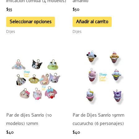
imitación comida (4 modelos)
amarillo
elegir
$
55
$
50
en
la
Seleccionar opciones
Añadir al carrito
página
Dijes
Dijes
de
producto
Este
Este
producto
product
tiene
tiene
múltiples
múltiple
variantes.
variante
Las
Las
opciones
opciones
se
se
Par de dijes Sanrio (10
Par de Dijes Sanrio 19mm
pueden
pueden
modelos) 12mm
cucurucho (6 personajes)
elegir
elegir
$
40
$
40
en
en