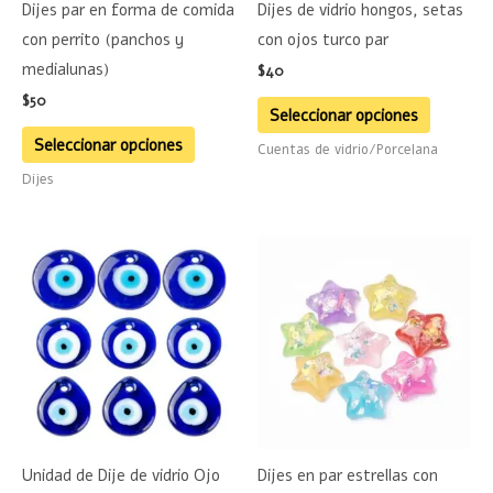
Dijes par en forma de comida
Dijes de vidrio hongos, setas
pueden
pueden
con perrito (panchos y
con ojos turco par
elegir
elegir
medialunas)
$
40
en
en
$
50
la
la
Seleccionar opciones
página
página
Seleccionar opciones
Cuentas de vidrio/Porcelana
de
de
Dijes
producto
product
Rango
Este
Este
de
producto
product
precios:
desde
tiene
tiene
$45
hasta
múltiples
múltiple
$50
variantes.
variante
Las
Las
opciones
opciones
se
se
Unidad de Dije de vidrio Ojo
Dijes en par estrellas con
pueden
pueden