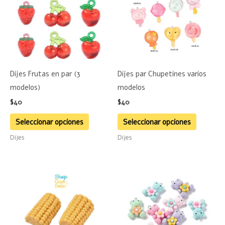
múltiples
múltiple
variantes.
variante
Las
Las
opciones
opciones
se
se
Dijes Frutas en par (3
Dijes par Chupetines varios
pueden
pueden
modelos)
modelos
elegir
elegir
$
40
$
40
en
en
la
la
Seleccionar opciones
Seleccionar opciones
página
página
Dijes
Dijes
de
de
producto
product
Este
product
tiene
múltiple
variante