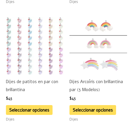
Dijes
Dijes
de
producto
Este
Este
producto
product
tiene
tiene
múltiples
múltiple
variantes.
variante
Las
Las
opciones
opciones
se
se
Dijes de patitos en par con
Dijes Arcoíris con brillantina
pueden
pueden
brillantina
par (3 Modelos)
elegir
elegir
$
45
$
45
en
en
la
la
Seleccionar opciones
Seleccionar opciones
página
página
Dijes
Dijes
de
de
producto
product