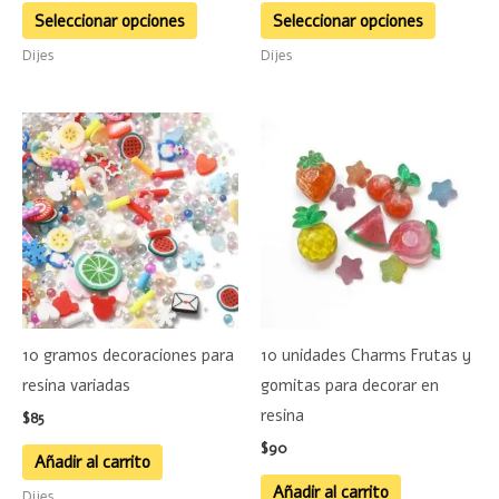
la
la
Seleccionar opciones
Seleccionar opciones
página
página
Dijes
Dijes
de
de
producto
product
10 gramos decoraciones para
10 unidades Charms Frutas y
resina variadas
gomitas para decorar en
resina
$
85
$
90
Añadir al carrito
Añadir al carrito
Dijes