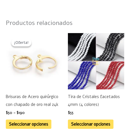
Productos relacionados
Rango
Este
Este
de
¡Oferta!
¡Oferta!
producto
product
precios:
desde
tiene
tiene
$50
hasta
múltiples
múltiple
$190
variantes.
variante
Las
Las
opciones
opciones
se
se
Brisuras de Acero quirúrgico
Tira de Cristales facetados
pueden
pueden
con chapado de oro real 24k
4mm (4 colores)
elegir
elegir
$
50
-
$
190
$
55
en
en
la
la
Seleccionar opciones
Seleccionar opciones