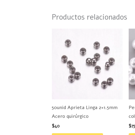
Productos relacionados
50unid Aprieta Linga 2×1.5mm
Pe
Acero quirúrgico
co
$
40
$
7