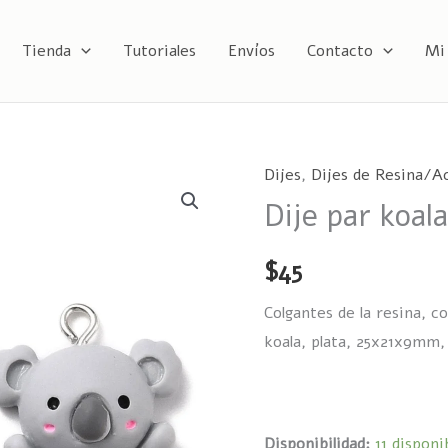
Tienda
Tutoriales
Envíos
Contacto
Mi
Dijes
,
Dijes de Resina/Ac
Dije
Dije par koala
par
koala
cantidad
$
45
Colgantes de la resina, co
koala, plata, 25x21x9mm,
Disponibilidad:
11 disponi