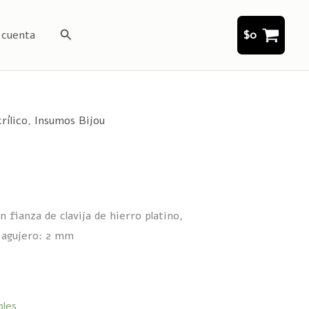
Buscar
 cuenta
$
0
rílico
,
Insumos Bijou
n fianza de clavija de hierro platino,
 agujero: 2 mm
bles