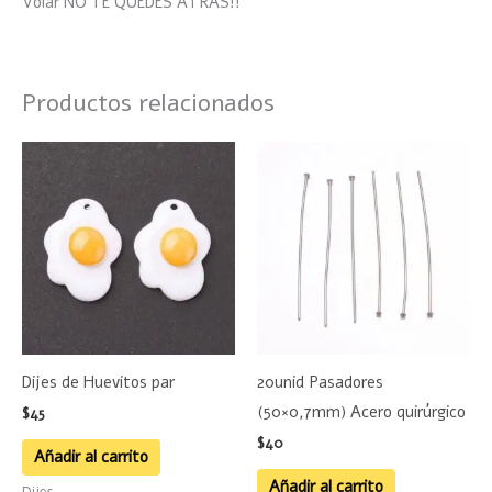
Volar NO TE QUEDES ATRAS!!
Productos relacionados
Dijes de Huevitos par
20unid Pasadores
(50×0,7mm) Acero quirúrgico
$
45
$
40
Añadir al carrito
Añadir al carrito
Dijes