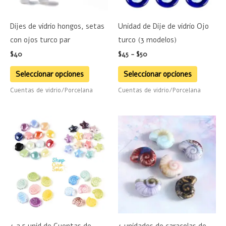
opciones
opciones
se
se
Dijes de vidrio hongos, setas
Unidad de Dije de vidrio Ojo
pueden
pueden
con ojos turco par
turco (3 modelos)
elegir
elegir
$
40
$
45
-
$
50
en
en
la
la
Seleccionar opciones
Seleccionar opciones
página
página
Cuentas de vidrio/Porcelana
Cuentas de vidrio/Porcelana
de
de
producto
product
Este
producto
tiene
múltiples
variantes.
Las
opciones
se