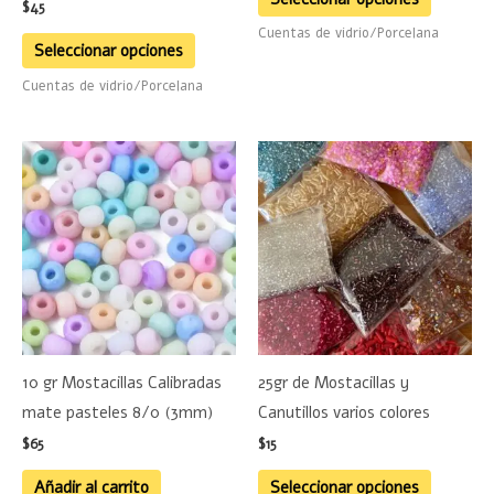
$
45
en
en
Cuentas de vidrio/Porcelana
la
la
Seleccionar opciones
página
página
Cuentas de vidrio/Porcelana
de
de
producto
product
Este
product
tiene
múltiple
variante
Las
opciones
se
10 gr Mostacillas Calibradas
25gr de Mostacillas y
pueden
mate pasteles 8/0 (3mm)
Canutillos varios colores
elegir
$
65
$
15
en
la
Añadir al carrito
Seleccionar opciones