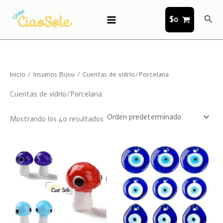
Ir
Busc
al
$
0
contenido
Inicio
/
Insumos Bijou
/ Cuentas de vidrio/Porcelana
Cuentas de vidrio/Porcelana
Mostrando los 40 resultados
Rango
Este
Este
de
producto
product
precios:
desde
tiene
tiene
$45
múltiples
hasta
múltiple
$50
variantes.
variante
Las
Las