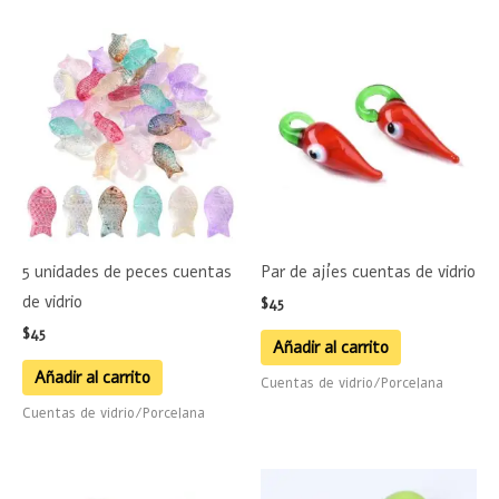
producto
5 unidades de peces cuentas
Par de ajíes cuentas de vidrio
de vidrio
$
45
$
45
Añadir al carrito
Añadir al carrito
Cuentas de vidrio/Porcelana
Cuentas de vidrio/Porcelana