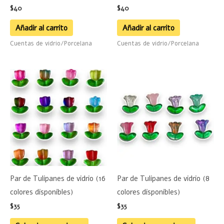
$
40
$
40
Añadir al carrito
Añadir al carrito
Cuentas de vidrio/Porcelana
Cuentas de vidrio/Porcelana
Este
Este
producto
product
tiene
tiene
múltiples
múltiple
variantes.
variante
Las
Las
opciones
opciones
se
se
Par de Tulipanes de vidrio (16
Par de Tulipanes de vidrio (8
pueden
pueden
colores disponibles)
colores disponibles)
elegir
elegir
$
35
$
35
en
en
la
la