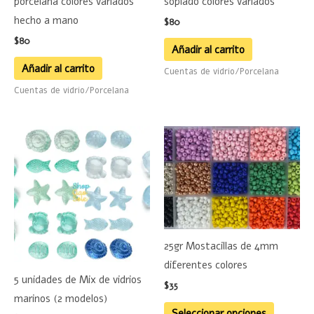
porcelana colores variados
soplado colores variados
hecho a mano
$
80
$
80
Añadir al carrito
Añadir al carrito
Cuentas de vidrio/Porcelana
Cuentas de vidrio/Porcelana
Este
Este
producto
product
tiene
tiene
múltiples
múltiple
variantes.
variante
Las
Las
25gr Mostacillas de 4mm
opciones
opciones
diferentes colores
se
se
5 unidades de Mix de vidrios
pueden
pueden
$
35
marinos (2 modelos)
elegir
elegir
Seleccionar opciones