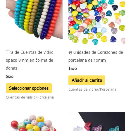
tiene
múltiples
variantes.
Las
opciones
se
Tira de Cuentas de vidrio
15 unidades de Corazones de
pueden
opaco 8mm en forma de
porcelana de 10mm
elegir
donas
$
100
en
$
120
la
Añadir al carrito
página
Seleccionar opciones
Cuentas de vidrio/Porcelana
de
Cuentas de vidrio/Porcelana
producto