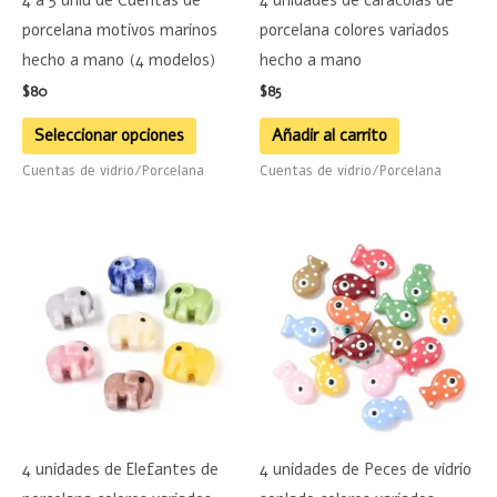
4 a 5 unid de Cuentas de
4 unidades de caracolas de
pueden
porcelana motivos marinos
porcelana colores variados
elegir
hecho a mano (4 modelos)
hecho a mano
en
$
80
$
85
la
página
Seleccionar opciones
Añadir al carrito
de
Cuentas de vidrio/Porcelana
Cuentas de vidrio/Porcelana
producto
4 unidades de Elefantes de
4 unidades de Peces de vidrio