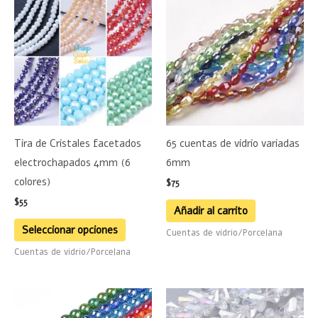
producto
tiene
múltiples
variantes.
Las
opciones
se
Tira de Cristales facetados
65 cuentas de vidrio variadas
pueden
electrochapados 4mm (6
6mm
elegir
colores)
$
75
en
$
55
la
Añadir al carrito
página
Seleccionar opciones
Cuentas de vidrio/Porcelana
de
Cuentas de vidrio/Porcelana
producto
Este
Este
producto
product