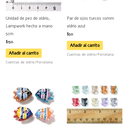
Unidad de pez de vidrio,
Par de ojos turcos 10mm
Lampwork hecho a mano
vidrio azul
5cm
$
50
$
150
Añadir al carrito
Añadir al carrito
Cuentas de vidrio/Porcelana
Cuentas de vidrio/Porcelana
Este
Este
producto
product
tiene
tiene
múltiples
múltiple
variantes.
variante
Las
Las
opciones
opciones