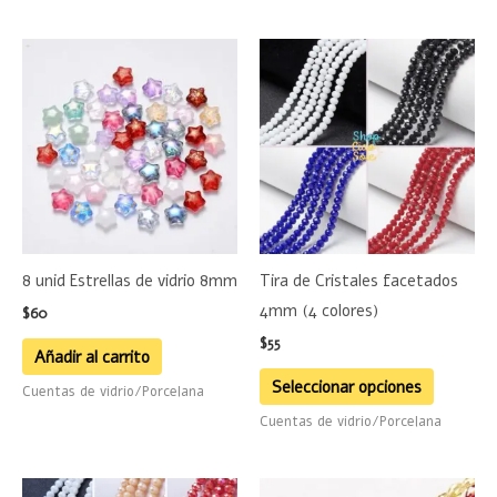
Este
product
tiene
múltiple
variante
Las
opciones
se
8 unid Estrellas de vidrio 8mm
Tira de Cristales facetados
pueden
4mm (4 colores)
$
60
elegir
$
55
en
Añadir al carrito
la
Seleccionar opciones
Cuentas de vidrio/Porcelana
página
Cuentas de vidrio/Porcelana
de
product
Este