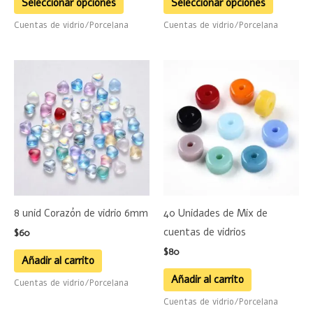
Seleccionar opciones
Seleccionar opciones
página
página
Cuentas de vidrio/Porcelana
Cuentas de vidrio/Porcelana
de
de
producto
product
8 unid Corazón de vidrio 6mm
40 Unidades de Mix de
cuentas de vidrios
$
60
$
80
Añadir al carrito
Añadir al carrito
Cuentas de vidrio/Porcelana
Cuentas de vidrio/Porcelana