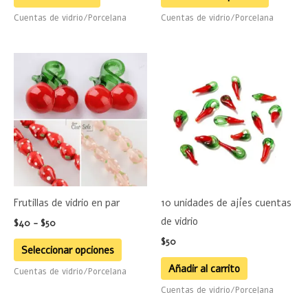
página
Cuentas de vidrio/Porcelana
Cuentas de vidrio/Porcelana
de
product
Rango
Este
de
producto
precios:
desde
tiene
$40
hasta
múltiples
$50
variantes.
Las
opciones
se
Frutillas de vidrio en par
10 unidades de ajíes cuentas
pueden
de vidrio
$
40
-
$
50
elegir
$
50
en
Seleccionar opciones
la
Añadir al carrito
Cuentas de vidrio/Porcelana
página
Cuentas de vidrio/Porcelana
de