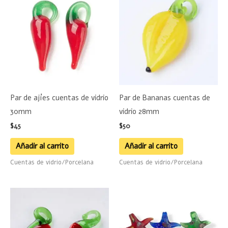
Par de ajíes cuentas de vidrio
Par de Bananas cuentas de
30mm
vidrio 28mm
$
45
$
50
Añadir al carrito
Añadir al carrito
Cuentas de vidrio/Porcelana
Cuentas de vidrio/Porcelana
Este
product
tiene