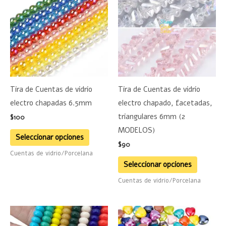
tiene
tiene
múltiples
múltiple
variantes.
variante
Las
Las
opciones
opciones
se
se
Tira de Cuentas de vidrio
Tira de Cuentas de vidrio
pueden
pueden
electro chapadas 6.5mm
electro chapado, facetadas,
elegir
elegir
triangulares 6mm (2
$
100
en
en
MODELOS)
la
la
Seleccionar opciones
$
90
página
página
Cuentas de vidrio/Porcelana
de
de
Seleccionar opciones
producto
product
Cuentas de vidrio/Porcelana
Este
producto