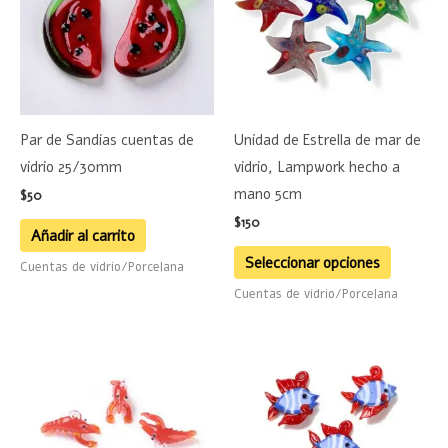
múltiple
variante
Las
opciones
se
Par de Sandias cuentas de
Unidad de Estrella de mar de
pueden
vidrio 25/30mm
vidrio, Lampwork hecho a
elegir
mano 5cm
$
50
en
$
150
la
Añadir al carrito
página
Seleccionar opciones
Cuentas de vidrio/Porcelana
de
Cuentas de vidrio/Porcelana
product