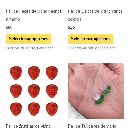
se
se
Par de Peces de vidrio hechos
Par de Ositos de vidrio varios
pueden
pueden
a mano
colores
elegir
elegir
$
65
$
40
en
en
la
la
Seleccionar opciones
Seleccionar opciones
página
página
Cuentas de vidrio/Porcelana
Cuentas de vidrio/Porcelana
de
de
producto
product
Par de frutillas de vidrio
Par de Tulipanes de vidrio