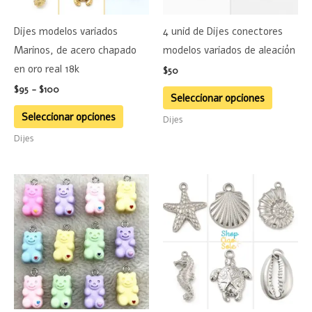
opciones
opciones
se
se
Dijes modelos variados
4 unid de Dijes conectores
pueden
pueden
Marinos, de acero chapado
modelos variados de aleación
elegir
elegir
en oro real 18k
$
50
en
en
$
95
-
$
100
la
la
Seleccionar opciones
página
página
Seleccionar opciones
Dijes
de
de
Dijes
producto
product
Rango
Este
Este
de
producto
product
precios:
desde
tiene
tiene
$90
múltiples
hasta
múltiple
$95
variantes.
variante
Las
Las
opciones
opciones