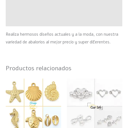
Información adicional
Valoraciones (0)
Realiza hermosos diseños actuales y a la moda, con nuestra
variedad de abalorios al mejor precio y super diferentes.
Productos relacionados
Rango
Este
Este
de
producto
product
precios:
desde
tiene
tiene
$95
hasta
múltiples
múltiple
$100
variantes.
variante
Las
Las