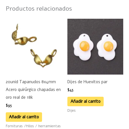
Productos relacionados
20unid Tapanudos 8x4mm
Dijes de Huevitos par
Acero quirúrgico chapadas en
$
45
oro real de 18k
Añadir al carrito
$
95
Dijes
Añadir al carrito
Fornituras /Hilos / herramientas