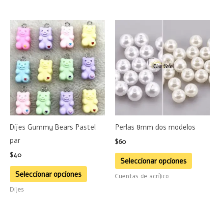
Este
Este
producto
product
tiene
tiene
múltiples
múltiple
variantes.
variante
Las
Las
opciones
opciones
se
se
Dijes Gummy Bears Pastel
Perlas 8mm dos modelos
pueden
pueden
par
$
60
elegir
elegir
$
40
en
en
Seleccionar opciones
la
la
Seleccionar opciones
Cuentas de acrílico
página
página
Dijes
de
de
producto
product