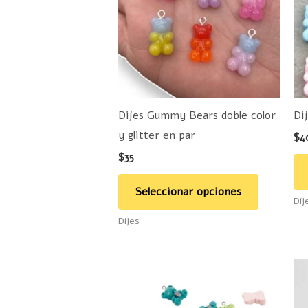
múltiples
variantes.
Las
opciones
se
pueden
Dijes Gummy Bears doble color
Di
elegir
y glitter en par
$
4
en
$
35
la
página
Seleccionar opciones
Dij
de
Dijes
producto
Este
producto