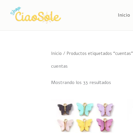
Ir
al
Inicio
contenido
Inicio
/ Productos etiquetados “cuentas”
cuentas
Mostrando los 33 resultados
Este
producto
tiene
múltiples