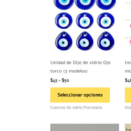
desde
tiene
$45
hasta
múltiples
$50
variantes.
Las
opciones
se
pueden
Unidad de Dije de vidrio Ojo
Im
elegir
turco (3 modelos)
mo
en
$
45
-
$
50
$
4
la
página
Seleccionar opciones
de
Cuentas de vidrio/Porcelana
Dij
producto