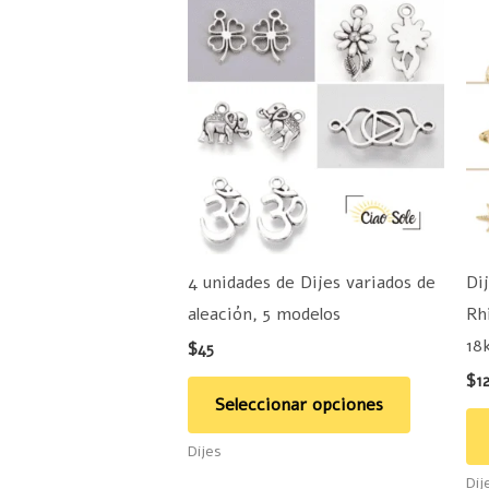
Este
producto
tiene
múltiples
variantes.
Las
opciones
se
pueden
4 unidades de Dijes variados de
Di
elegir
aleación, 5 modelos
Rh
en
18
$
45
la
$
1
página
Seleccionar opciones
de
Dijes
producto
Dij