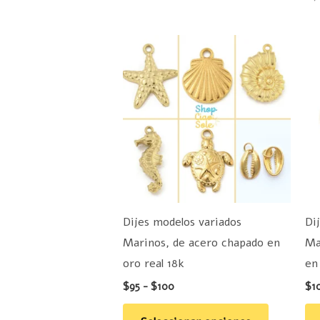
Rango
Este
de
producto
precios:
desde
tiene
$95
hasta
múltiples
$100
variantes.
Las
opciones
se
pueden
Dijes modelos variados
Di
elegir
Marinos, de acero chapado en
Ma
en
oro real 18k
en
la
$
95
-
$
100
$
1
página
de