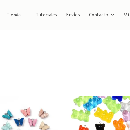
Tienda
Tutoriales
Envíos
Contacto
Mi
Este
E
producto
p
tiene
t
múltiples
m