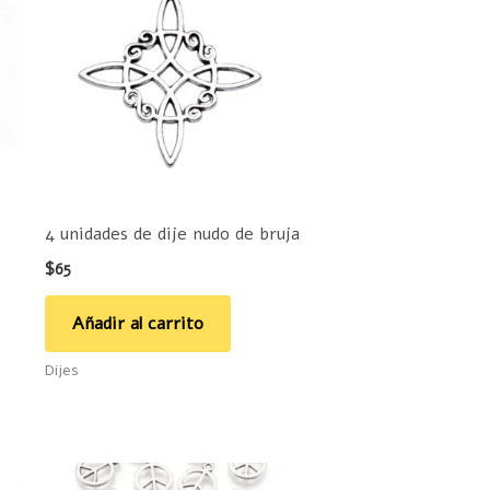
4 unidades de dije nudo de bruja
$
65
Añadir al carrito
Dijes
ste
Este