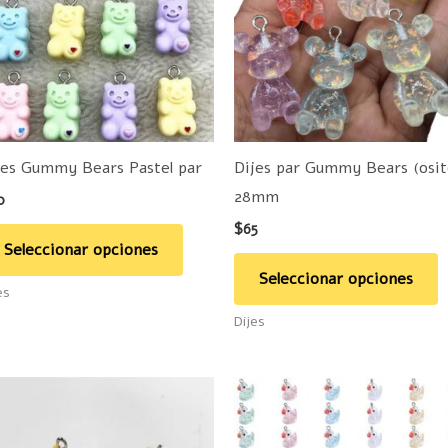
múltiples
m
variantes.
v
Las
L
opciones
o
se
s
pueden
p
jes Gummy Bears Pastel par
Dijes par Gummy Bears (osit
elegir
e
28mm
0
en
e
$
65
la
la
Seleccionar opciones
página
p
Seleccionar opciones
es
de
d
Dijes
producto
p
E
p