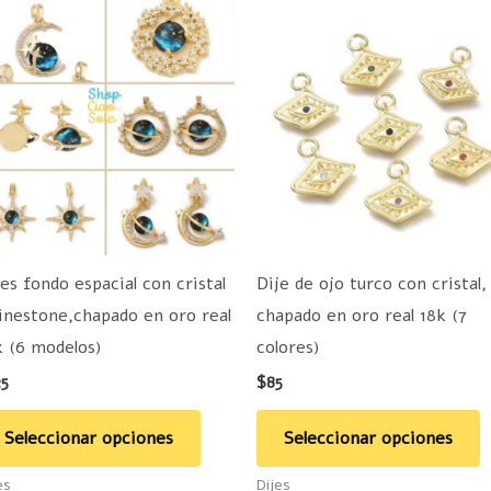
Este
E
producto
p
tiene
t
múltiples
m
variantes.
v
Las
L
opciones
o
se
s
pueden
p
jes fondo espacial con cristal
Dije de ojo turco con cristal,
elegir
e
inestone,chapado en oro real
chapado en oro real 18k (7
en
e
k (6 modelos)
colores)
la
la
25
$
85
página
p
de
d
Seleccionar opciones
Seleccionar opciones
producto
p
es
Dijes