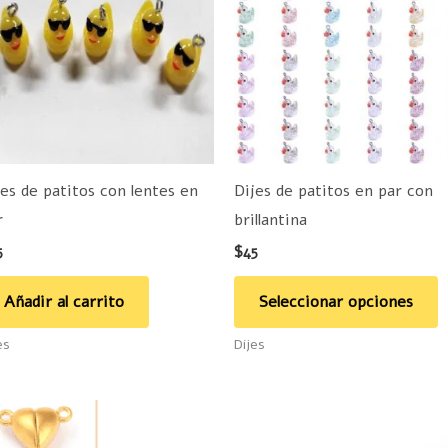
t
m
v
L
o
s
p
jes de patitos con lentes en
Dijes de patitos en par con
e
r
brillantina
e
5
$
45
la
p
Añadir al carrito
Seleccionar opciones
d
es
Dijes
p
Rango
Este
de
producto
precios: