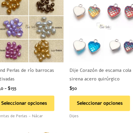
de
producto
p
precios:
desde
tiene
t
$140
hasta
múltiples
m
$155
variantes.
v
Las
L
opciones
o
se
s
pueden
p
und Perlas de río barrocas
Dije Corazón de escama cola
elegir
e
tivadas
sirena acero quirúrgico
en
e
40
-
$
155
$
50
la
la
página
p
Seleccionar opciones
Seleccionar opciones
de
d
ntas de Perlas - Nácar
Dijes
producto
p