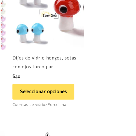
iene
tiene
últiples
múltiples
ariantes.
variantes.
as
Las
pciones
opciones
e
se
ueden
pueden
Dijes de vidrio hongos, setas
legir
elegir
con ojos turco par
n
en
$
40
la
ágina
página
Seleccionar opciones
e
de
Cuentas de vidrio/Porcelana
roducto
producto