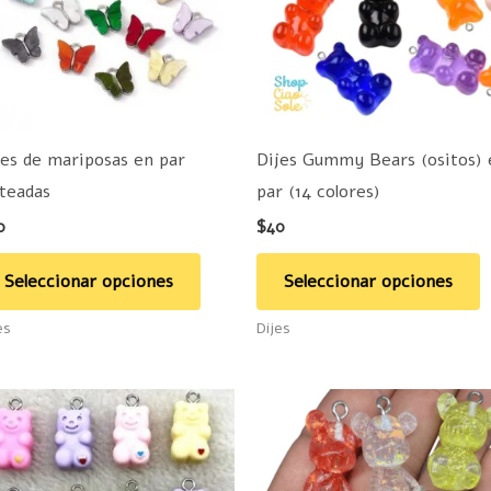
variantes.
v
Las
L
opciones
o
se
s
pueden
p
jes de mariposas en par
Dijes Gummy Bears (ositos) 
elegir
e
ateadas
par (14 colores)
en
e
0
$
40
la
la
página
p
Seleccionar opciones
Seleccionar opciones
de
d
es
Dijes
producto
p
Este
E
producto
p
tiene
t