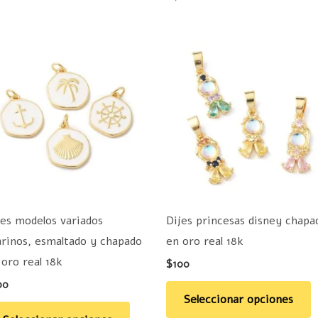
Este
E
producto
p
tiene
t
múltiples
m
variantes.
v
Las
L
opciones
o
se
s
pueden
p
jes modelos variados
Dijes princesas disney chapa
elegir
e
rinos, esmaltado y chapado
en oro real 18k
en
e
 oro real 18k
$
100
la
la
00
página
p
Seleccionar opciones
de
d