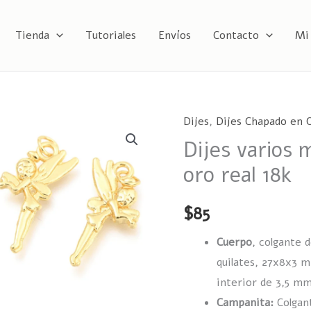
Tienda
Tutoriales
Envíos
Contacto
Mi
Dijes
,
Dijes Chapado en O
Dijes
Dijes varios 
varios
modelos,
oro real 18k
chapado
en
$
85
oro
Cuerpo
, colgante 
real
quilates, 27x8x3 m
18k
interior de 3,5 mm
cantidad
Campanita:
Colgan