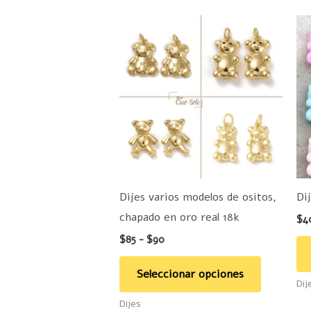
Rango
Este
de
producto
precios:
desde
tiene
$85
hasta
múltiples
$90
variantes.
Las
opciones
se
pueden
Dijes varios modelos de ositos,
Di
elegir
chapado en oro real 18k
$
4
en
$
85
-
$
90
la
página
Seleccionar opciones
Dij
de
Dijes
producto