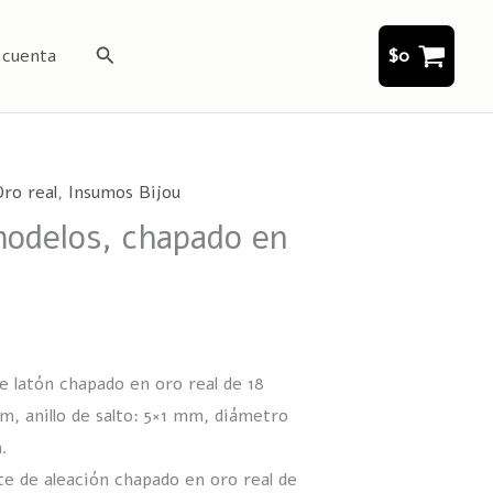
Buscar
 cuenta
$
0
ro real
,
Insumos Bijou
modelos, chapado en
de latón chapado en oro real de 18
m, anillo de salto: 5×1 mm, diámetro
.
te de aleación chapado en oro real de