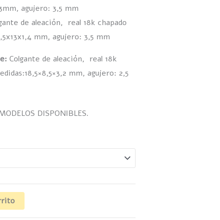
4x3mm, agujero: 3,5 mm
gante de aleación, real 18k chapado
1,5x13x1,4 mm, agujero: 3,5 mm
te:
Colgante de aleación, real 18k
edidas:
18,5×8,5×3,2 mm, agujero: 2,5
 MODELOS DISPONIBLES.
rrito