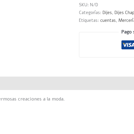
SKU:
N/D
Categorías:
Dijes
,
Dijes Cha
Etiquetas:
cuentas
,
Mercería
Pago 
Valoraciones (0)
ermosas creaciones a la moda.