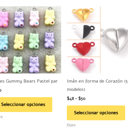
Rango
Este
E
de
producto
p
precios:
desde
tiene
t
$48
hasta
múltiples
m
$50
variantes.
v
Las
L
opciones
o
se
s
pueden
p
jes Gummy Bears Pastel par
Imán en forma de Corazón (5
elegir
e
modelos)
0
en
e
$
48
-
$
50
la
la
Seleccionar opciones
página
p
Seleccionar opciones
es
de
d
Dijes
producto
p