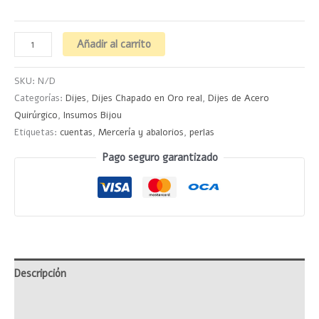
Añadir al carrito
SKU:
N/D
Categorías:
Dijes
,
Dijes Chapado en Oro real
,
Dijes de Acero
Quirúrgico
,
Insumos Bijou
Etiquetas:
cuentas
,
Mercería y abalorios
,
perlas
Pago seguro garantizado
Descripción
Información adicional