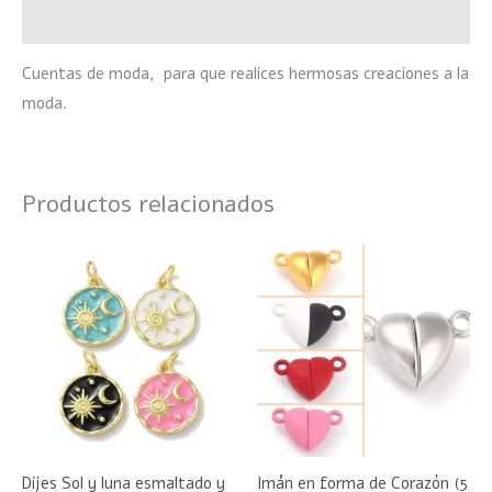
Valoraciones (0)
Cuentas de moda, para que realices hermosas creaciones a la
moda.
Productos relacionados
Rango
Este
Este
de
producto
product
precios:
desde
tiene
tiene
$48
múltiples
hasta
múltiple
$50
variantes.
variante
Las
Las
opciones
opciones
se
se
Dijes Sol y luna esmaltado y
Imán en forma de Corazón (5