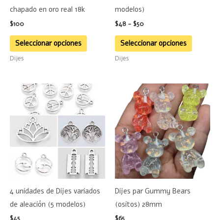
pueden
pueden
chapado en oro real 18k
modelos)
elegir
elegir
$
100
$
48
-
$
50
en
en
la
la
Seleccionar opciones
Seleccionar opciones
página
página
Dijes
Dijes
de
de
producto
product
Este
Este
producto
product
tiene
tiene
múltiples
múltiple
variantes.
variante
Las
Las
opciones
opciones
se
se
4 unidades de Dijes variados
Dijes par Gummy Bears
pueden
pueden
de aleación (5 modelos)
(ositos) 28mm
elegir
elegir
$
45
$
65