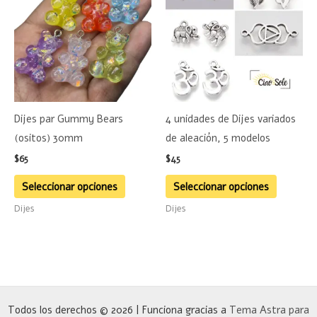
tiene
tiene
múltiples
múltiple
variantes.
variante
Las
Las
opciones
opciones
se
se
Dijes par Gummy Bears
4 unidades de Dijes variados
pueden
pueden
(ositos) 30mm
de aleación, 5 modelos
elegir
elegir
$
65
$
45
en
en
la
la
Seleccionar opciones
Seleccionar opciones
página
página
Dijes
Dijes
de
de
producto
product
Todos los derechos © 2026 | Funciona gracias a
Tema Astra para