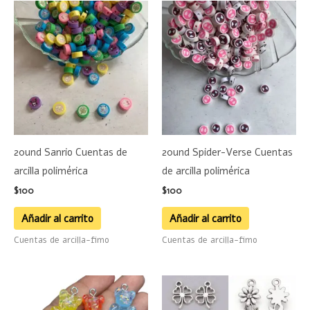
20und Sanrio Cuentas de
20und Spider-Verse Cuentas
arcilla polimérica
de arcilla polimérica
$
100
$
100
Añadir al carrito
Añadir al carrito
Cuentas de arcilla-fimo
Cuentas de arcilla-fimo
Este
Este
producto
product