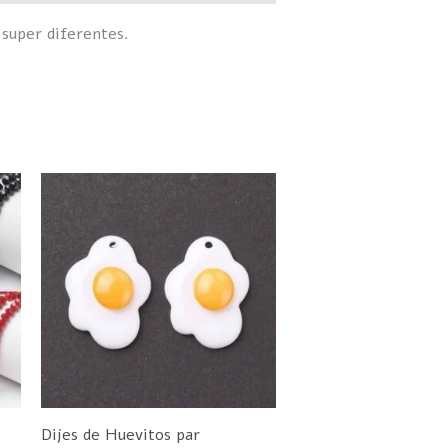
 super diferentes.
ste
roducto
iene
últiples
ariantes.
as
pciones
e
ueden
Dijes de Huevitos par
legir