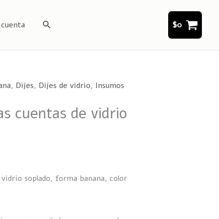
Buscar
 cuenta
$
0
ana
,
Dijes
,
Dijes de vidrio
,
Insumos
s cuentas de vidrio
 vidrio soplado, forma banana, color