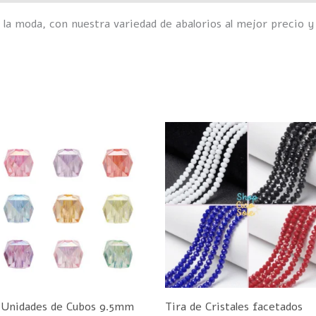
 la moda, con nuestra variedad de abalorios al mejor precio y
E
p
t
m
v
L
o
s
p
 Unidades de Cubos 9.5mm
Tira de Cristales facetados
e