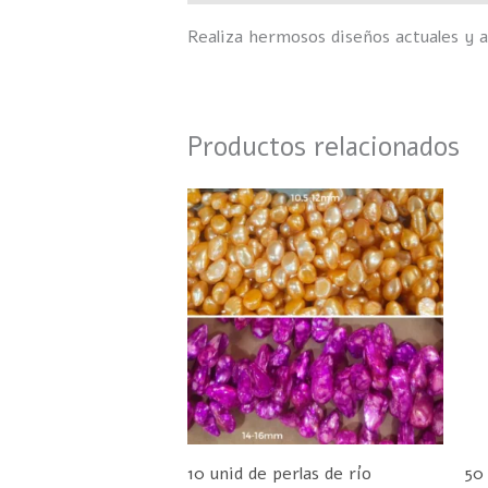
Realiza hermosos diseños actuales y a
Productos relacionados
Rango
Este
de
producto
precios:
desde
tiene
$155
hasta
múltiples
$160
variantes.
Las
opciones
se
pueden
10 unid de perlas de río
50
elegir