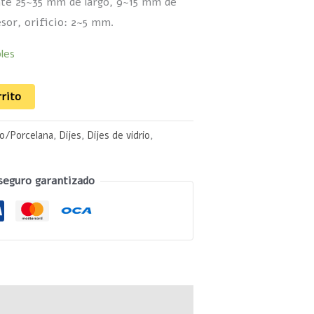
e 25~35 mm de largo, 9~15 mm de
sor, orificio: 2~5 mm.
les
rrito
io/Porcelana
,
Dijes
,
Dijes de vidrio
,
seguro garantizado