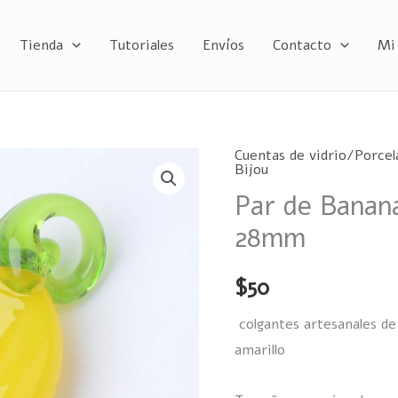
Tienda
Tutoriales
Envíos
Contacto
Mi
Cuentas de vidrio/Porcel
Par
Bijou
de
Par de Banana
Bananas
28mm
cuentas
de
$
50
vidrio
28mm
colgantes artesanales de
cantidad
amarillo