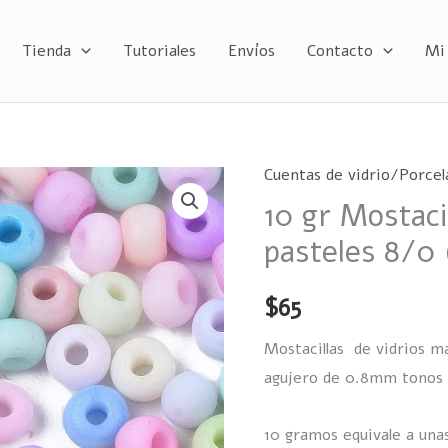
Tienda
Tutoriales
Envíos
Contacto
Mi
Cuentas de vidrio/Porcel
10
10 gr Mostaci
gr
Mostacillas
pasteles 8/0
Calibradas
mate
$
65
pasteles
Mostacillas de vidrios m
8/0
agujero de 0.8mm tonos 
(3mm)
cantidad
10 gramos equivale a unas