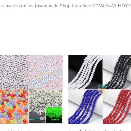
des hacer con los insumos de Shop Ciao Sole COMIENZA HOY!!
Este
E
producto
p
tiene
t
múltiples
m
variantes.
v
Las
L
opciones
o
se
s
pueden
p