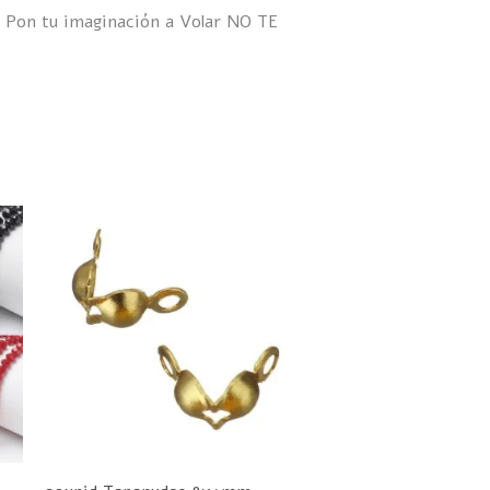
 Pon tu imaginación a Volar NO TE
ste
roducto
iene
últiples
ariantes.
as
pciones
e
ueden