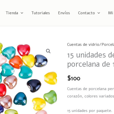
Tienda
Tutoriales
Envíos
Contacto
Mi
Cuentas de vidrio/Porcel
15
15 unidades d
unidades
de
porcelana de
Corazones
de
$
100
porcelana
Cuentas de porcelana pe
de
corazón, colores variado
10mm
cantidad
15 unidades por paquete.