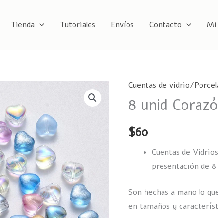
Tienda
Tutoriales
Envíos
Contacto
Mi
Cuentas de vidrio/Porcel
8
8 unid Coraz
unid
Corazón
de
$
60
vidrio
Cuentas de Vidrio
6mm
presentación de 8 
cantidad
Son hechas a mano lo que
en tamaños y característ