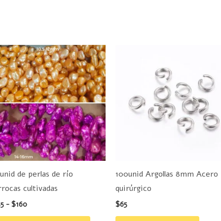
Rango
Este
de
producto
precios:
desde
tiene
$155
hasta
múltiples
$160
variantes.
Las
opciones
se
pueden
 unid de perlas de río
100unid Argollas 8mm Acero
elegir
rrocas cultivadas
quirúrgico
en
55
-
$
160
$
65
la