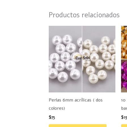
Productos relacionados
Este
producto
tiene
múltiples
variantes.
Las
opciones
se
pueden
Perlas 6mm acrílicas ( dos
10
elegir
colores)
ba
en
$
75
$
1
la