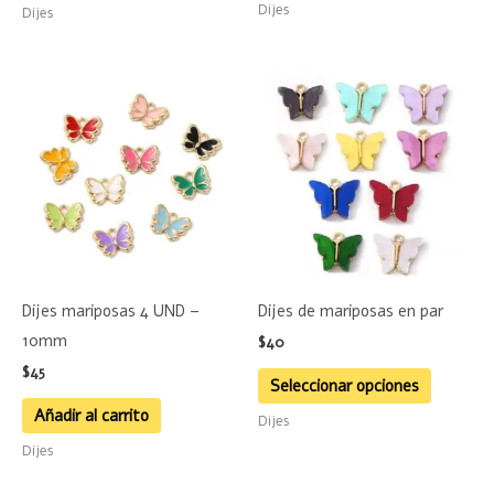
Dijes
Dijes
de
product
Este
product
tiene
múltiple
variante
Las
opciones
se
Dijes mariposas 4 UND –
Dijes de mariposas en par
pueden
10mm
$
40
elegir
$
45
en
Seleccionar opciones
la
Añadir al carrito
Dijes
página
Dijes
de