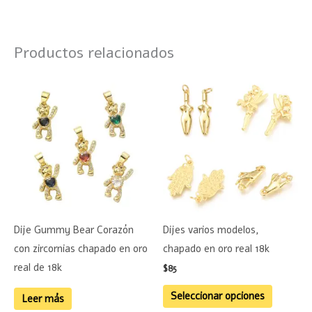
Productos relacionados
Este
product
tiene
múltiple
variante
Las
opciones
se
Dije Gummy Bear Corazón
Dijes varios modelos,
pueden
con zircornias chapado en oro
chapado en oro real 18k
elegir
real de 18k
$
85
en
la
Seleccionar opciones
Leer más
página