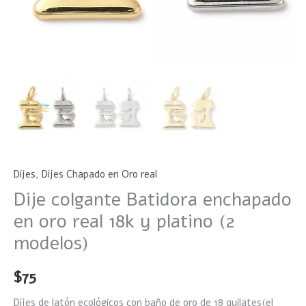
cantidad
Dijes
,
Dijes Chapado en Oro real
Dije colgante Batidora enchapado
en oro real 18k y platino (2
modelos)
$
75
Dijes de latón ecológicos con baño de oro de 18 quilates(el