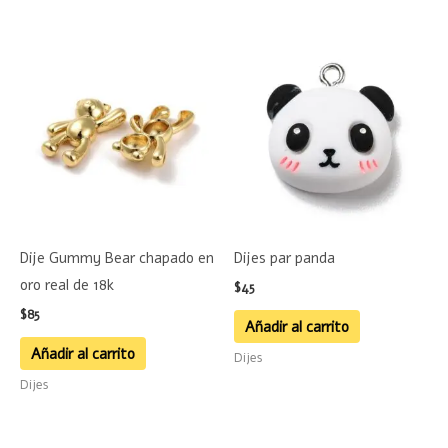
de
producto
Dije Gummy Bear chapado en
Dijes par panda
oro real de 18k
$
45
$
85
Añadir al carrito
Añadir al carrito
Dijes
Dijes