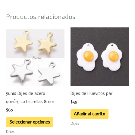
Productos relacionados
Este
producto
tiene
múltiples
variantes.
Las
opciones
se
5unid Dijes de acero
Dijes de Huevitos par
pueden
quirúrgico Estrellas 8mm
$
45
elegir
$
80
en
Añadir al carrito
la
Seleccionar opciones
Dijes
página
Dijes