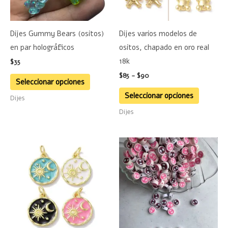
opciones
opciones
se
se
Dijes Gummy Bears (ositos)
Dijes varios modelos de
pueden
pueden
en par holográficos
ositos, chapado en oro real
elegir
elegir
18k
$
35
en
en
$
85
-
$
90
la
la
Seleccionar opciones
página
página
Seleccionar opciones
Dijes
de
de
Dijes
producto
product
Este
producto
tiene
múltiples
variantes.
Las
opciones