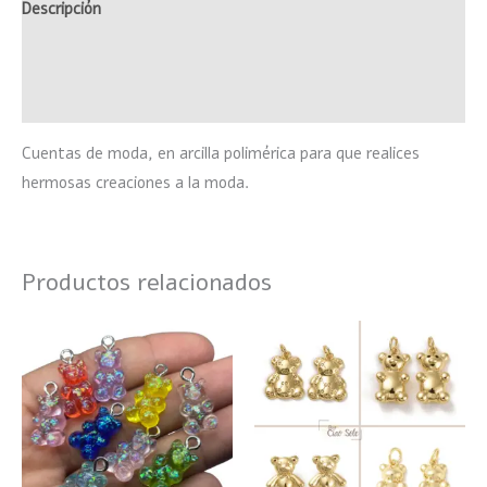
Descripción
Información adicional
Valoraciones (0)
Cuentas de moda, en arcilla polimérica para que realices
hermosas creaciones a la moda.
Productos relacionados
Rango
Este
Este
de
producto
product
precios:
desde
tiene
tiene
$85
múltiples
hasta
múltiple
$90
variantes.
variante
Las
Las