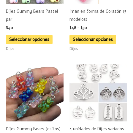
se
se
Dijes Gummy Bears Pastel
Imán en forma de Corazón (5
pueden
pueden
par
modelos)
elegir
elegir
$
40
$
48
-
$
50
en
en
la
la
Seleccionar opciones
Seleccionar opciones
página
página
Dijes
Dijes
de
de
producto
product
Este
Este
producto
product
tiene
tiene
múltiples
múltiple
variantes.
variante
Las
Las
opciones
opciones
se
se
Dijes Gummy Bears (ositos)
4 unidades de Dijes variados
pueden
pueden