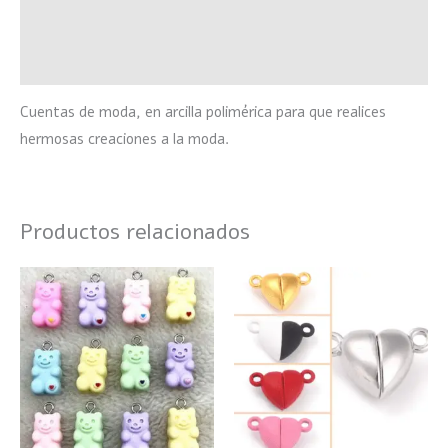
Información adicional
Valoraciones (0)
Cuentas de moda, en arcilla polimérica para que realices
hermosas creaciones a la moda.
Productos relacionados
Rango
Este
Este
de
producto
product
precios:
desde
tiene
tiene
$48
múltiples
hasta
múltiple
$50
variantes.
variante
Las
Las
opciones
opciones