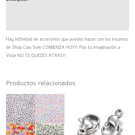
Información adicional
Valoraciones (0)
Hay infinidad de accesorios que puedes hacer con los insumos
de Shop Ciao Sole COMIENZA HOY!! Pon tu imaginación a
Volar NO TE QUEDES ATRAS!!
Productos relacionados
Este
producto
tiene
múltiples
variantes.