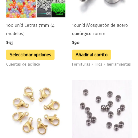
Las
opciones
se
100 unid Letras 7mm (4
10unid Mosquetón de acero
pueden
modelos)
quirúrgico 10mm
elegir
$
175
$
90
en
la
Seleccionar opciones
Añadir al carrito
página
Cuentas de acrílico
Fornituras /Hilos / herramientas
de
producto