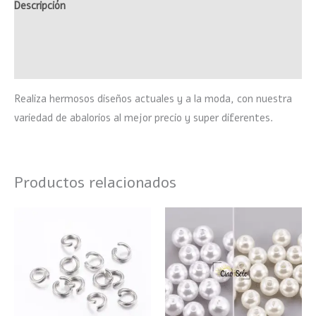
Descripción
Información adicional
Valoraciones (0)
Realiza hermosos diseños actuales y a la moda, con nuestra
variedad de abalorios al mejor precio y super diferentes.
Productos relacionados
Este
product
tiene
múltiple
variante
Las