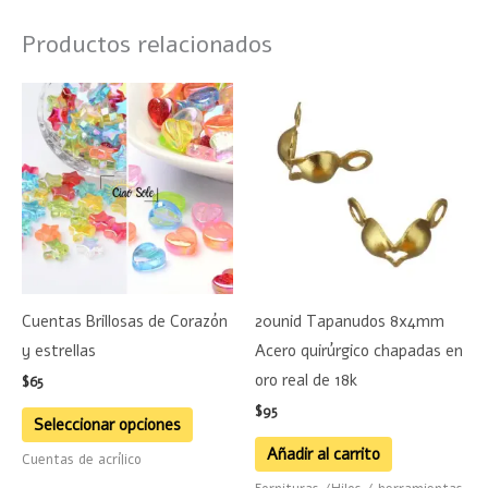
Productos relacionados
Este
producto
tiene
múltiples
variantes.
Las
opciones
se
Cuentas Brillosas de Corazón
20unid Tapanudos 8x4mm
pueden
y estrellas
Acero quirúrgico chapadas en
elegir
oro real de 18k
$
65
en
$
95
la
Seleccionar opciones
página
Añadir al carrito
Cuentas de acrílico
de