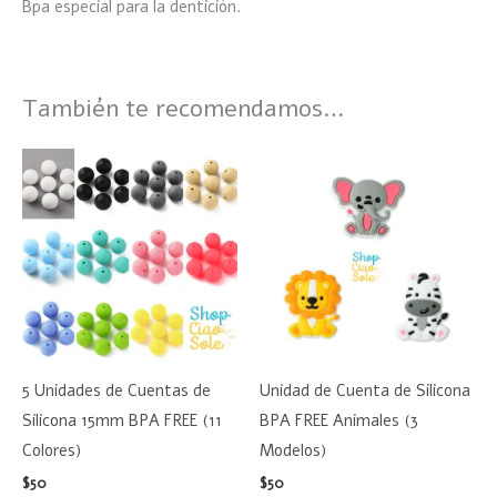
Bpa especial para la dentición.
También te recomendamos…
Este
Este
producto
product
tiene
tiene
múltiples
múltiple
variantes.
variante
Las
Las
opciones
opciones
se
se
5 Unidades de Cuentas de
Unidad de Cuenta de Silicona
pueden
pueden
Silicona 15mm BPA FREE (11
BPA FREE Animales (3
elegir
elegir
Colores)
Modelos)
en
en
$
50
$
50
la
la