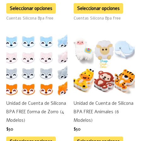
página
página
Seleccionar opciones
Seleccionar opciones
de
de
Cuentas Silicona Bpa Free
Cuentas Silicona Bpa Free
producto
product
Este
Este
producto
product
tiene
tiene
múltiples
múltiple
variantes.
variante
Las
Las
opciones
opciones
se
se
Unidad de Cuenta de Silicona
Unidad de Cuenta de Silicona
pueden
pueden
BPA FREE forma de Zorro (4
BPA FREE Animales (6
elegir
elegir
Modelos)
Modelos)
en
en
$
50
$
50
la
la
página
página