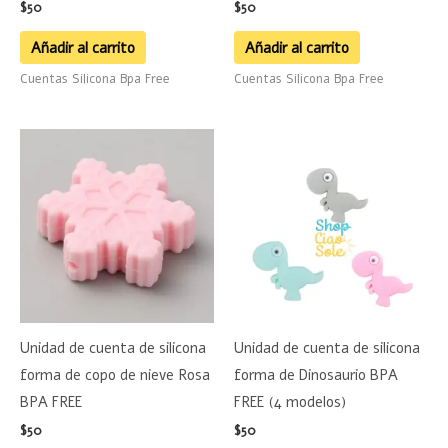
$
50
$
50
Añadir al carrito
Añadir al carrito
Cuentas Silicona Bpa Free
Cuentas Silicona Bpa Free
Este
product
tiene
múltiple
variante
Las
opciones
se
Unidad de cuenta de silicona
Unidad de cuenta de silicona
pueden
forma de copo de nieve Rosa
forma de Dinosaurio BPA
elegir
BPA FREE
FREE (4 modelos)
en
$
50
$
50
la