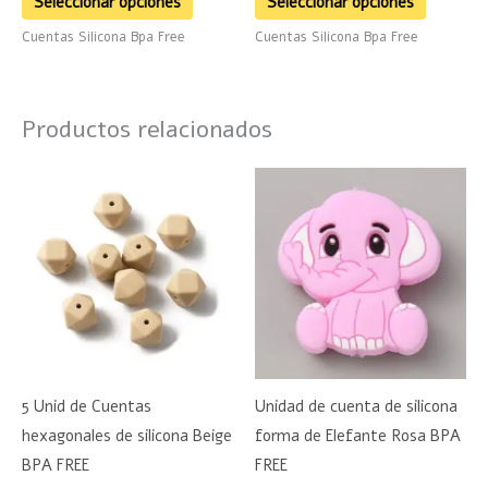
Seleccionar opciones
Seleccionar opciones
de
de
Cuentas Silicona Bpa Free
Cuentas Silicona Bpa Free
producto
product
Productos relacionados
5 Unid de Cuentas
Unidad de cuenta de silicona
hexagonales de silicona Beige
forma de Elefante Rosa BPA
BPA FREE
FREE