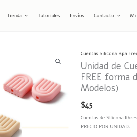
Tienda
Tutoriales
Envíos
Contacto
Mi
Cuentas Silicona Bpa Fre
Unidad
Unidad de Cue
de
Cuenta
FREE forma de
de
Modelos)
Silicona
BPA
$
45
FREE
forma
Cuentas de Silicona libre
de
PRECIO POR UNIDAD.
Arcoíris