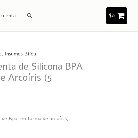
Buscar
 cuenta
$
0
e
,
Insumos Bijou
nta de Silicona BPA
 Arcoíris (5
s de Bpa, en forma de arcoíris,