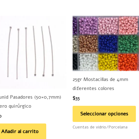
E
p
t
m
v
L
o
25gr Mostacillas de 4mm
s
diferentes colores
p
unid Pasadores (50×0,7mm)
$
35
e
ero quirúrgico
e
Seleccionar opciones
0
la
Cuentas de vidrio/Porcelana
p
Añadir al carrito
d