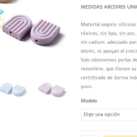
(5
MEDIDAS
ARCOIRIS UN
Modelos)
Material seguro: silicona
cantidad
tóxicos, sin bpa, sin pvc,
sin cadium. adecuado par
olores, ni apoyan el cre
Solo obtenemos perlas de
renombre, que tienen su 
certificado de forma ind
9001.
Modelo