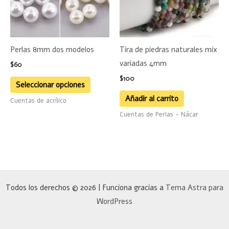
Las
opciones
se
Perlas 8mm dos modelos
Tira de piedras naturales mix
pueden
variadas 4mm
$
60
elegir
$
100
en
Seleccionar opciones
la
Añadir al carrito
Cuentas de acrílico
página
Cuentas de Perlas - Nácar
de
producto
Todos los derechos © 2026 | Funciona gracias a
Tema Astra para
WordPress