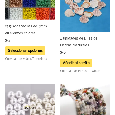
múltiples
variantes.
Las
25gr Mostacillas de 4mm
opciones
diferentes colores
se
4 unidades de Dijes de
pueden
$
35
Ostras Naturales
elegir
Seleccionar opciones
$
50
en
Cuentas de vidrio/Porcelana
la
Añadir al carrito
página
Cuentas de Perlas - Nácar
de
producto
Este
producto
tiene
múltiples
variantes.