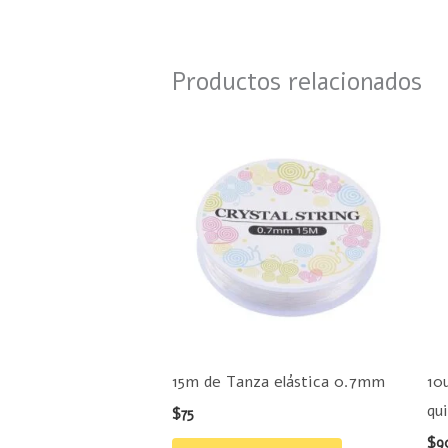
Productos relacionados
15m de Tanza elástica 0.7mm
10
qu
$
75
$
9