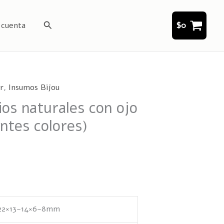
Buscar
 cuenta
$
0
r
,
Insumos Bijou
ios naturales con ojo
entes colores)
22×13~14×6~8mm