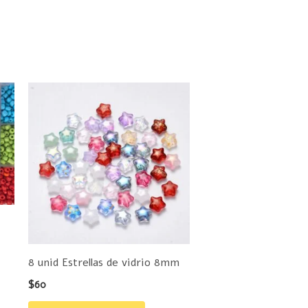
ste
roducto
iene
últiples
ariantes.
as
pciones
e
ueden
8 unid Estrellas de vidrio 8mm
legir
$
60
n