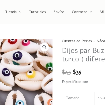
Tienda
Tutoriales
Envíos
Contacto
Mi
Cuentas de Perlas - Náca
Dijes
El
El
Dijes par Buz
par
precio
precio
Buzios
turco ( difer
naturales
original
actual
con
$
45
$
35
era:
es:
ojo
Especificación:
turco
$45.
$35.
(
diferentes
Tamaño
18~
colores)