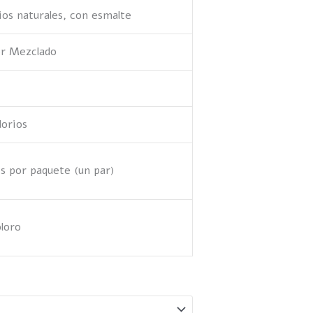
ios naturales, con esmalte
or Mezclado
lorios
cs por paquete (un par)
oloro