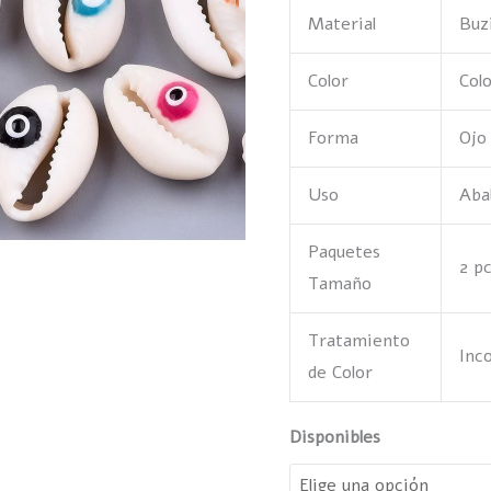
Material
Buz
cantidad
Color
Col
Forma
Ojo
Uso
Aba
Paquetes
2 p
Tamaño
Tratamiento
Inc
de Color
Disponibles