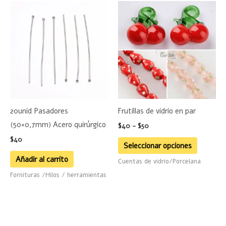
Rango
Este
de
product
precios:
desde
tiene
$40
hasta
múltiple
$50
variante
Las
opciones
se
20unid Pasadores
Frutillas de vidrio en par
pueden
(50×0,7mm) Acero quirúrgico
$
40
-
$
50
elegir
$
40
en
Seleccionar opciones
la
Añadir al carrito
Cuentas de vidrio/Porcelana
página
Fornituras /Hilos / herramientas
de
product