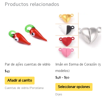
Productos relacionados
Rango
Este
de
product
precios:
desde
tiene
$48
hasta
múltiple
$50
variante
Las
opciones
se
Par de ajíes cuentas de vidrio
Imán en forma de Corazón (5
pueden
modelos)
$
45
elegir
$
48
-
$
50
en
Añadir al carrito
la
Seleccionar opciones
Cuentas de vidrio/Porcelana
página
Dijes
de
product