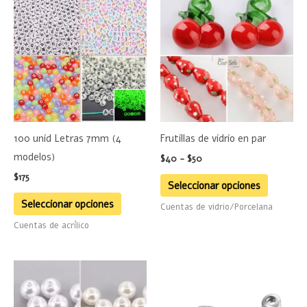
de
producto
product
precios:
desde
tiene
tiene
$40
múltiples
hasta
múltiple
$50
variantes.
variante
Las
Las
opciones
opciones
se
se
100 unid Letras 7mm (4
Frutillas de vidrio en par
pueden
pueden
modelos)
$
40
-
$
50
elegir
elegir
$
175
en
en
Seleccionar opciones
la
la
Seleccionar opciones
Cuentas de vidrio/Porcelana
página
página
Cuentas de acrílico
de
de
producto
product
Este
producto
tiene