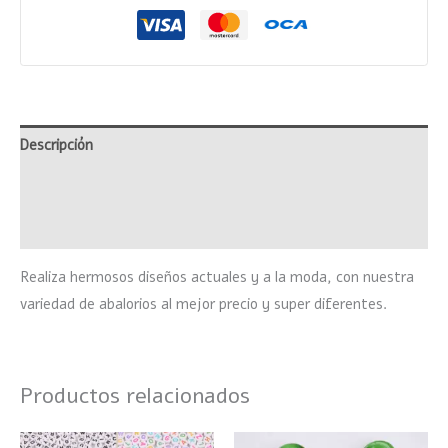
Descripción
Información adicional
Valoraciones (0)
Realiza hermosos diseños actuales y a la moda, con nuestra
variedad de abalorios al mejor precio y super diferentes.
Productos relacionados
Rango
Este
Este