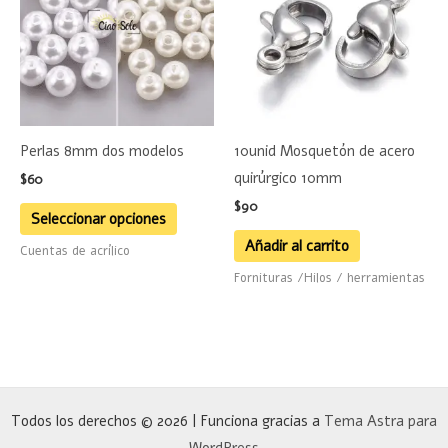
múltiples
variantes.
Las
opciones
se
Perlas 8mm dos modelos
10unid Mosquetón de acero
pueden
quirúrgico 10mm
$
60
elegir
$
90
en
Seleccionar opciones
la
Añadir al carrito
Cuentas de acrílico
página
Fornituras /Hilos / herramientas
de
producto
Todos los derechos © 2026 | Funciona gracias a
Tema Astra para