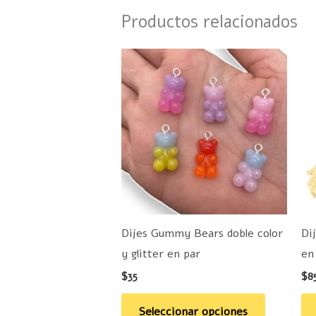
Productos relacionados
Este
producto
tiene
múltiples
variantes.
Las
opciones
se
pueden
Dijes Gummy Bears doble color
Di
elegir
y glitter en par
en
en
$
35
$
8
la
página
Seleccionar opciones