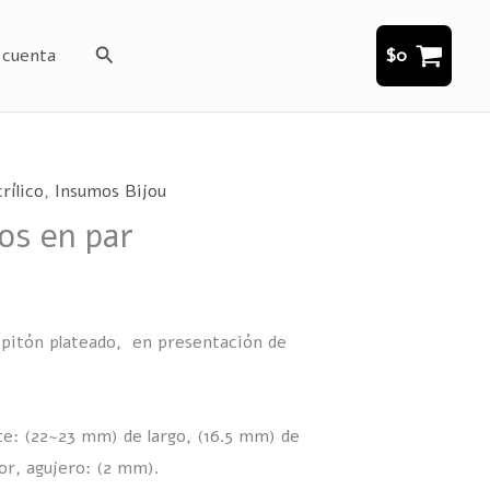
Buscar
 cuenta
$
0
rílico
,
Insumos Bijou
tos en par
n pitón plateado, en presentación de
: (22~23 mm) de largo, (16.5 mm) de
or, agujero: (2 mm).