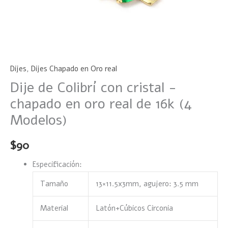
(4
Modelos)
cantidad
Dijes
,
Dijes Chapado en Oro real
Dije de Colibrí con cristal -
chapado en oro real de 16k (4
Modelos)
$
90
Especificación:
Tamaño
13×11.5x3mm, agujero: 3.5 mm
Material
Latón+Cúbicos Circonia