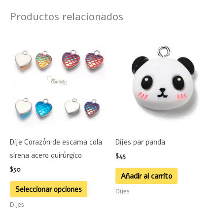
Productos relacionados
Este
producto
tiene
múltiples
variantes.
Las
opciones
se
Dije Corazón de escama cola
Dijes par panda
pueden
sirena acero quirúrgico
$
45
elegir
$
50
en
Añadir al carrito
la
Seleccionar opciones
Dijes
página
Dijes
de