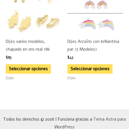
múltiples
múltiple
variantes.
variante
Las
Las
opciones
opciones
se
se
Dijes varios modelos,
Dijes Arcoíris con brillantina
pueden
pueden
chapado en oro real 18k
par (3 Modelos)
elegir
elegir
$
85
$
45
en
en
la
la
Seleccionar opciones
Seleccionar opciones
página
página
Dijes
Dijes
de
de
producto
product
Todos los derechos © 2026 | Funciona gracias a
Tema Astra para
WordPress