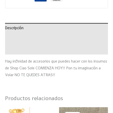
Descripción
Información adicional
Valoraciones (0)
Hay infinidad de accesorios que puedes hacer con los insumos
de Shop Ciao Sole COMIENZA HOY!! Pon tu imaginación a
Volar NO TE QUEDES ATRAS!!
Productos relacionados
Rango
El
El
Este
Este