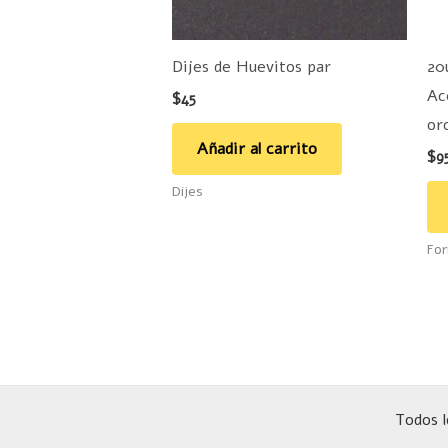
Dijes de Huevitos par
20
Ac
$
45
or
Añadir al carrito
$
9
Dijes
For
Todos l