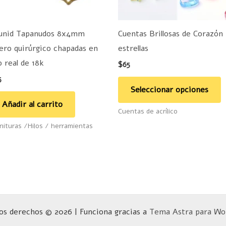
s
p
unid Tapanudos 8x4mm
Cuentas Brillosas de Corazón
e
ero quirúrgico chapadas en
estrellas
e
o real de 18k
$
65
la
5
p
Seleccionar opciones
d
Añadir al carrito
Cuentas de acrílico
p
nituras /Hilos / herramientas
os derechos © 2026 | Funciona gracias a
Tema Astra para Wo