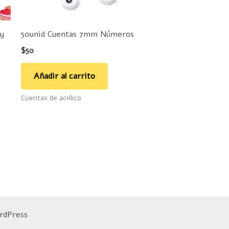
e
ueden
 y
50unid Cuentas 7mm Números
legir
$
50
n
Añadir al carrito
ágina
Cuentas de acrílico
e
roducto
rdPress