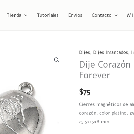
Tienda
Tutoriales
Envíos
Contacto
Mi
Dijes
,
Dijes Imantados
,
I
Dije Corazón
Forever
$
75
Cierres magnéticos de al
corazón, color platino, 
25.5x13x6 mm.