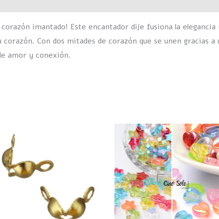
 corazón imantado! Este encantador dije fusiona la elegancia 
 corazón. Con dos mitades de corazón que se unen gracias a 
de amor y conexión.
E
p
t
m
v
L
o