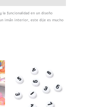
y la funcionalidad en un diseño
un imán interior, este dije es mucho
ste
roducto
iene
últiples
ariantes.
as
pciones