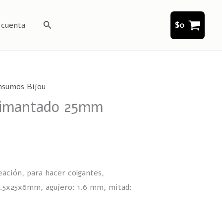
Buscar
 cuenta
$
0
nsumos Bijou
 imantado 25mm
eación, para hacer colgantes,
25.5x25x6mm, agujero: 1.6 mm, mitad: