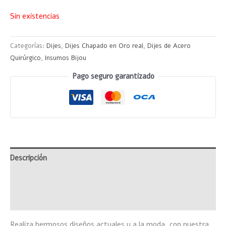
Sin existencias
Categorías:
Dijes
,
Dijes Chapado en Oro real
,
Dijes de Acero
Quirúrgico
,
Insumos Bijou
Pago seguro garantizado
Descripción
Información adicional
Valoraciones (0)
Realiza hermosos diseños actuales y a la moda, con nuestra