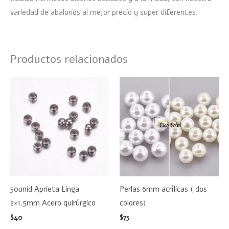
variedad de abalorios al mejor precio y super diferentes.
Productos relacionados
Este
product
tiene
múltiple
variante
Las
opciones
se
50unid Aprieta Linga
Perlas 6mm acrílicas ( dos
pueden
2×1.5mm Acero quirúrgico
colores)
elegir
$
40
$
75
en