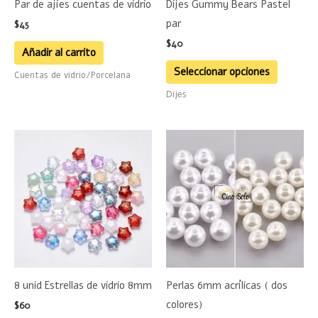
Par de ajíes cuentas de vidrio
Dijes Gummy Bears Pastel
pueden
par
$
45
elegir
$
40
en
Añadir al carrito
la
Seleccionar opciones
Cuentas de vidrio/Porcelana
página
Dijes
de
product
Este
product
tiene
múltiple
variante
Las
opciones
se
8 unid Estrellas de vidrio 8mm
Perlas 6mm acrílicas ( dos
pueden
colores)
$
60
elegir