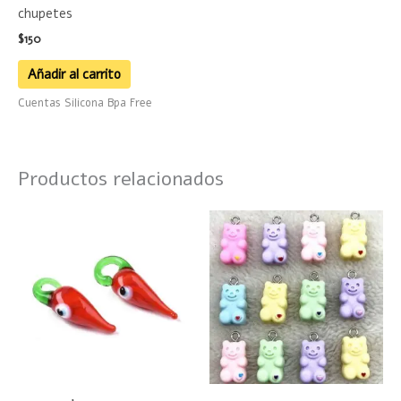
chupetes
$
150
Añadir al carrito
Cuentas Silicona Bpa Free
Productos relacionados
Este
product
tiene
múltiple
variante
Las
opciones
se