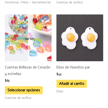
Fornituras /Hilos / herramientas
Cuentas de acrílico
de
product
Este
producto
tiene
múltiples
variantes.
Las
opciones
se
Cuentas Brillosas de Corazón
Dijes de Huevitos par
pueden
y estrellas
$
45
elegir
$
65
en
Añadir al carrito
la
Seleccionar opciones
Dijes
página
Cuentas de acrílico
de