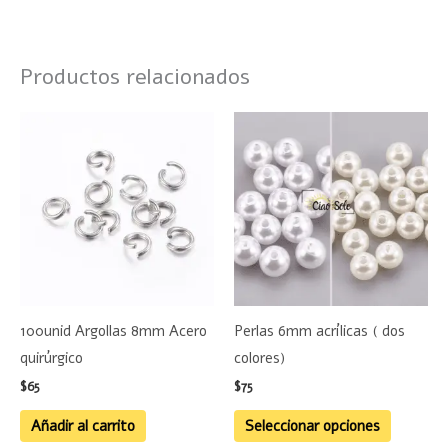
Productos relacionados
Este
product
tiene
múltiple
variante
Las
opciones
se
100unid Argollas 8mm Acero
Perlas 6mm acrílicas ( dos
pueden
quirúrgico
colores)
elegir
$
65
$
75
en
la
Añadir al carrito
Seleccionar opciones
página