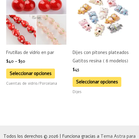
desde
tiene
tiene
$40
hasta
múltiples
múltiple
$50
variantes.
variante
Las
Las
opciones
opciones
se
se
Frutillas de vidrio en par
Dijes con pitones plateados
pueden
pueden
Gatitos resina ( 6 modelos)
$
40
-
$
50
elegir
elegir
$
45
en
en
Seleccionar opciones
la
la
Seleccionar opciones
Cuentas de vidrio/Porcelana
página
página
Dijes
de
de
producto
product
Todos los derechos © 2026 | Funciona gracias a
Tema Astra para