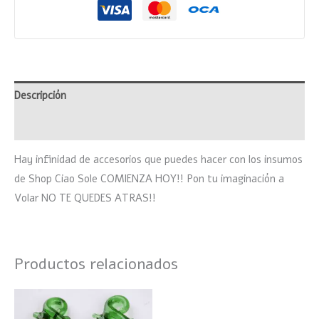
Descripción
Valoraciones (0)
Hay infinidad de accesorios que puedes hacer con los insumos
de Shop Ciao Sole COMIENZA HOY!! Pon tu imaginación a
Volar NO TE QUEDES ATRAS!!
Productos relacionados
Rango
Este
de
producto
precios: