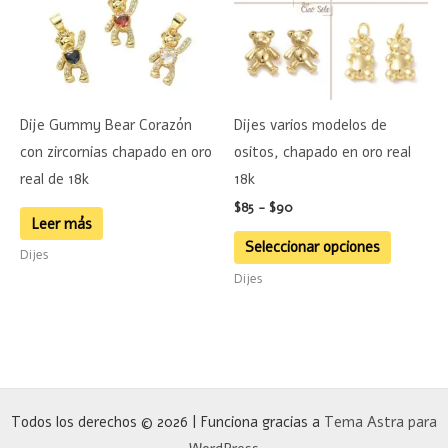
$90
variante
Las
opciones
se
Dije Gummy Bear Corazón
Dijes varios modelos de
pueden
con zircornias chapado en oro
ositos, chapado en oro real
elegir
real de 18k
18k
en
$
85
-
$
90
la
Leer más
página
Seleccionar opciones
Dijes
de
Dijes
product
Todos los derechos © 2026 | Funciona gracias a
Tema Astra para