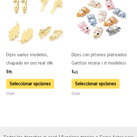
tiene
tiene
múltiples
múltiple
variantes.
variante
Las
Las
opciones
opciones
se
se
Dijes varios modelos,
Dijes con pitones plateados
pueden
pueden
chapado en oro real 18k
Gatitos resina ( 6 modelos)
elegir
elegir
$
85
$
45
en
en
la
la
Seleccionar opciones
Seleccionar opciones
página
página
Dijes
Dijes
de
de
producto
product