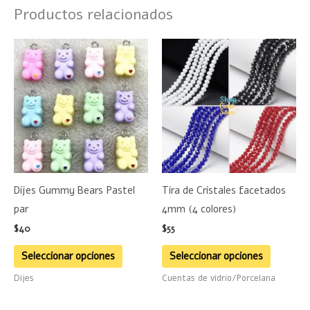
Productos relacionados
Este
Este
producto
product
tiene
tiene
múltiples
múltiple
variantes.
variante
Las
Las
opciones
opciones
se
se
Dijes Gummy Bears Pastel
Tira de Cristales facetados
pueden
pueden
par
4mm (4 colores)
elegir
elegir
$
40
$
55
en
en
la
la
Seleccionar opciones
Seleccionar opciones
página
página
Dijes
Cuentas de vidrio/Porcelana
de
de
producto
product