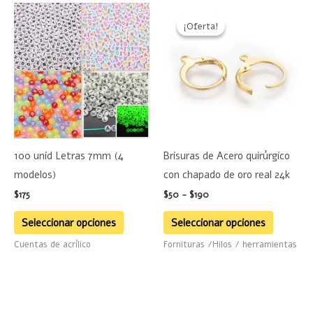
Rango
Este
Este
de
¡Oferta!
¡Oferta!
producto
product
precios:
desde
tiene
tiene
$50
múltiples
hasta
múltiple
$190
variantes.
variante
Las
Las
opciones
opciones
se
se
100 unid Letras 7mm (4
Brisuras de Acero quirúrgico
pueden
pueden
modelos)
con chapado de oro real 24k
elegir
elegir
$
175
$
50
-
$
190
en
en
la
la
Seleccionar opciones
Seleccionar opciones
página
página
Cuentas de acrílico
Fornituras /Hilos / herramientas
de
de
producto
product