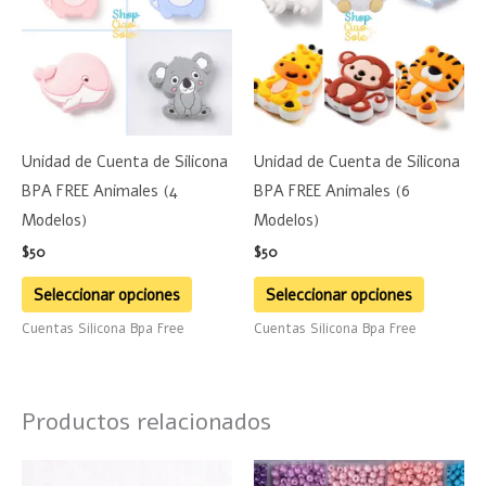
múltiples
múltiple
variantes.
variante
Las
Las
opciones
opciones
se
se
Unidad de Cuenta de Silicona
Unidad de Cuenta de Silicona
pueden
pueden
BPA FREE Animales (4
BPA FREE Animales (6
elegir
elegir
Modelos)
Modelos)
en
en
$
50
$
50
la
la
página
página
Seleccionar opciones
Seleccionar opciones
de
de
Cuentas Silicona Bpa Free
Cuentas Silicona Bpa Free
producto
product
Productos relacionados
Este