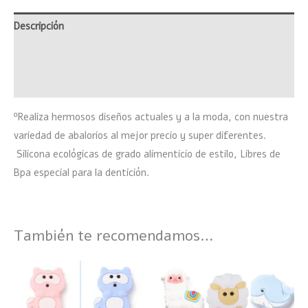
Descripción
Información adicional
Valoraciones (0)
ºRealiza hermosos diseños actuales y a la moda, con nuestra
variedad de abalorios al mejor precio y super diferentes.
Silicona ecológicas de grado alimenticio de estilo, Libres de
Bpa especial para la dentición.
También te recomendamos…
Este
Este
producto
product
tiene
tiene