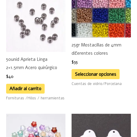
product
tiene
múltiple
variante
Las
25gr Mostacillas de 4mm
opciones
diferentes colores
se
50unid Aprieta Linga
pueden
$
35
2×1.5mm Acero quirúrgico
elegir
Seleccionar opciones
$
40
en
Cuentas de vidrio/Porcelana
la
Añadir al carrito
página
Fornituras /Hilos / herramientas
de
product