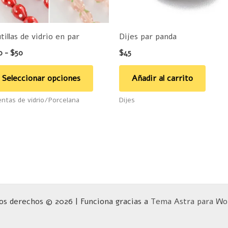
se
pueden
tillas de vidrio en par
Dijes par panda
elegir
0
-
$
50
$
45
en
la
Seleccionar opciones
Añadir al carrito
página
ntas de vidrio/Porcelana
Dijes
de
producto
os derechos © 2026 | Funciona gracias a
Tema Astra para Wo