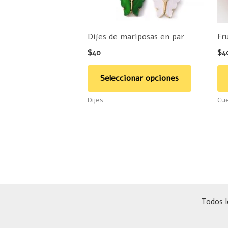
se
pueden
Dijes de mariposas en par
Fru
elegir
$
40
$
4
en
la
Seleccionar opciones
página
Dijes
Cue
de
producto
Todos l