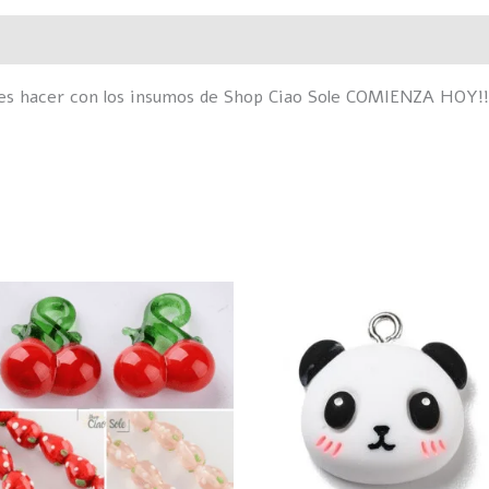
Valoraciones (0)
des hacer con los insumos de Shop Ciao Sole COMIENZA HOY!!
Rango
Este
de
producto
precios:
desde
tiene
$40
hasta
múltiples
$50
variantes.
Las
opciones