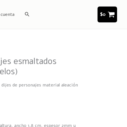
Buscar
 cuenta
$
0
ijes esmaltados
elos)
 dijes de personajes material aleación
 altura, ancho 1.8 cm, espesor 2mm y