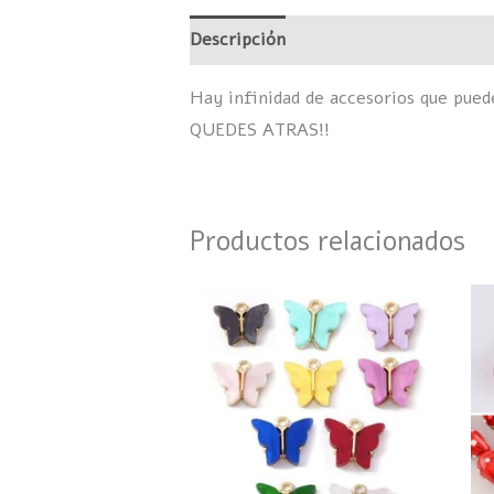
Descripción
Información adicional
Hay infinidad de accesorios que pue
QUEDES ATRAS!!
Productos relacionados
Este
producto
tiene
múltiples
variantes.
Las
opciones