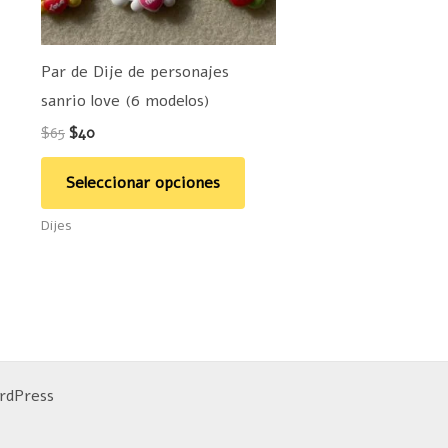
se
pueden
Par de Dije de personajes
elegir
sanrio love (6 modelos)
en
$
65
$
40
la
página
Seleccionar opciones
de
Dijes
producto
rdPress