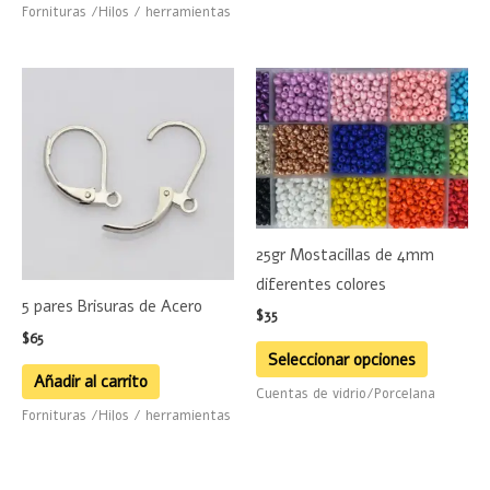
de
Fornituras /Hilos / herramientas
product
Este
product
tiene
múltiple
variante
Las
25gr Mostacillas de 4mm
opciones
diferentes colores
se
5 pares Brisuras de Acero
pueden
$
35
$
65
elegir
Seleccionar opciones
en
Añadir al carrito
Cuentas de vidrio/Porcelana
la
Fornituras /Hilos / herramientas
página
de