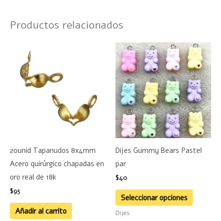
Productos relacionados
Este
product
tiene
múltiple
variante
Las
opciones
se
20unid Tapanudos 8x4mm
Dijes Gummy Bears Pastel
pueden
Acero quirúrgico chapadas en
par
elegir
oro real de 18k
$
40
en
$
95
la
Seleccionar opciones
página
Añadir al carrito
Dijes