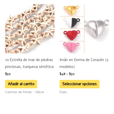
producto
Rango
Este
de
product
precios:
desde
tiene
$48
hasta
múltiple
$50
variante
Las
opciones
se
10 Estrella de mar de piedras
Imán en forma de Corazón (5
pueden
preciosas, turquesa sintética
modelos)
elegir
$
50
$
48
-
$
50
en
la
Añadir al carrito
Seleccionar opciones
página
Cuentas de Perlas - Nácar
Dijes
de
product