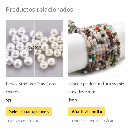
Productos relacionados
Este
producto
tiene
múltiples
variantes.
Las
opciones
se
Perlas 6mm acrílicas ( dos
Tira de piedras naturales mix
pueden
colores)
variadas 4mm
elegir
$
75
$
100
en
la
Seleccionar opciones
Añadir al carrito
página
Cuentas de acrílico
Cuentas de Perlas - Nácar
de