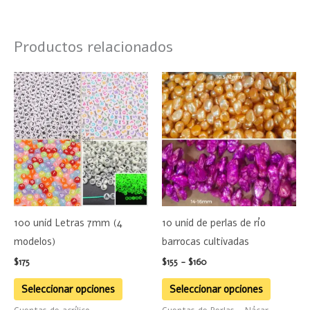
Productos relacionados
Rango
Este
Este
de
producto
product
precios:
desde
tiene
tiene
$155
múltiples
hasta
múltiple
$160
variantes.
variante
Las
Las
opciones
opciones
se
se
100 unid Letras 7mm (4
10 unid de perlas de río
pueden
pueden
modelos)
barrocas cultivadas
elegir
elegir
$
175
$
155
-
$
160
en
en
la
la
Seleccionar opciones
Seleccionar opciones
página
página