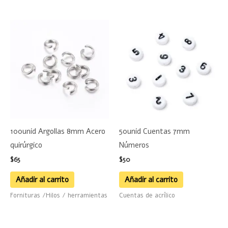
de
product
100unid Argollas 8mm Acero
50unid Cuentas 7mm
quirúrgico
Números
$
65
$
50
Añadir al carrito
Añadir al carrito
Fornituras /Hilos / herramientas
Cuentas de acrílico