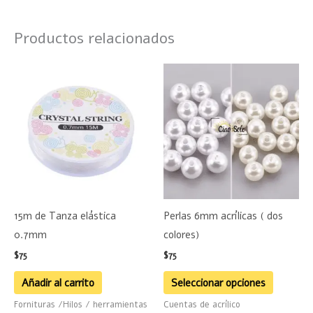
Productos relacionados
Este
product
tiene
múltiple
variante
Las
opciones
se
15m de Tanza elástica
Perlas 6mm acrílicas ( dos
pueden
0.7mm
colores)
elegir
$
75
$
75
en
la
Añadir al carrito
Seleccionar opciones
página
Fornituras /Hilos / herramientas
Cuentas de acrílico