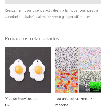
Realiza hermosos diseños actuales y a la moda, con nuestra
variedad de abalorios al mejor precio y super diferentes.
Productos relacionados
Este
product
tiene
múltiple
variante
Las
opciones
se
Dijes de Huevitos par
100 unid Letras 7mm (4
pueden
modelos)
$
45