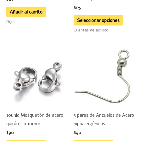
elegir
$
175
en
Añadir al carrito
la
Seleccionar opciones
Dijes
página
Cuentas de acrílico
de
product
10unid Mosquetón de acero
5 pares de Anzuelos de Acero
quirúrgico 10mm
hipoalergénicos
$
90
$
40