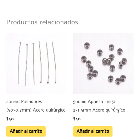
Productos relacionados
20unid Pasadores
50unid Aprieta Linga
(50×0,7mm) Acero quirúrgico
2×1.5mm Acero quirúrgico
$
40
$
40
Añadir al carrito
Añadir al carrito