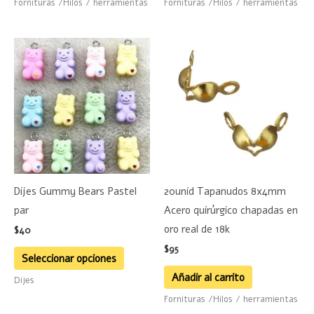
Fornituras /Hilos / herramientas
Fornituras /Hilos / herramientas
Este
producto
tiene
múltiples
variantes.
Las
opciones
se
Dijes Gummy Bears Pastel
20unid Tapanudos 8x4mm
pueden
par
Acero quirúrgico chapadas en
elegir
oro real de 18k
$
40
en
$
95
la
Seleccionar opciones
página
Añadir al carrito
Dijes
de
Fornituras /Hilos / herramientas
producto